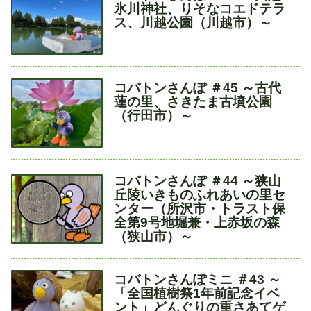
イ
氷川神社、りそなコエドテラ
ト
ス、川越公園（川越市）～
ル
タ
コバトンさんぽ ＃45 ～古代
イ
蓮の里、さきたま古墳公園
ト
（行田市）～
ル
タ
コバトンさんぽ ＃44 ～狭山
イ
丘陵いきものふれあいの里セ
ト
ンター（所沢市・トラスト保
ル
全第9号地堀兼・上赤坂の森
（狭山市）～
タ
コバトンさんぽミニ ＃43 ～
イ
「全国植樹祭1年前記念イベ
ト
ント」どんぐりの重さあてゲ