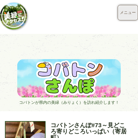
メニュー
コバトンが県内の美緑（みりょく）を訪れ紹介します！
タ
コバトンさんぽ#73～見どこ
イ
ろ寄りどころいっぱい（寄居
ト
町）