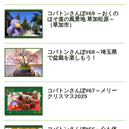
タ
コバトンさんぽ#69 ～おくの
イ
ほそ道の風景地 草加松原～
ト
（草加市）
ル
タ
コバトンさんぽ#68～埼玉県
イ
で盆栽を楽しもう！
ト
ル
タ
コバトンさんぽ#67～メリー
イ
クリスマス2025
ト
ル
タ