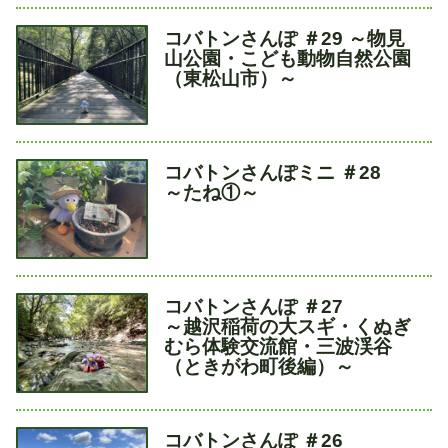
タ
コバトンさんぽ ＃29 ～物見
イ
山公園・こども動物自然公園
ト
（東松山市）～
ル
タ
コバトンさんぽミニ ＃28
イ
～たね①～
ト
ル
タ
コバトンさんぽ ＃27
イ
～越沢稲荷の大スギ・くぬぎ
ト
むら体験交流館・三波渓谷
ル
（ときがわ町後編）～
タ
コバトンさんぽ ＃26