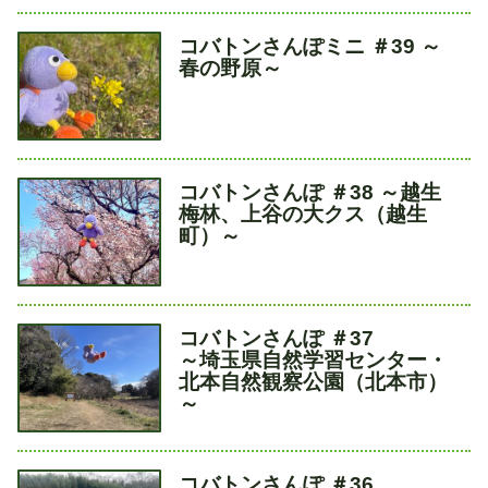
タ
コバトンさんぽミニ ＃39 ～
イ
春の野原～
ト
ル
タ
コバトンさんぽ ＃38 ～越生
イ
梅林、上谷の大クス（越生
ト
町）～
ル
タ
コバトンさんぽ ＃37
イ
～埼玉県自然学習センター・
ト
北本自然観察公園（北本市）
ル
～
タ
コバトンさんぽ ＃36