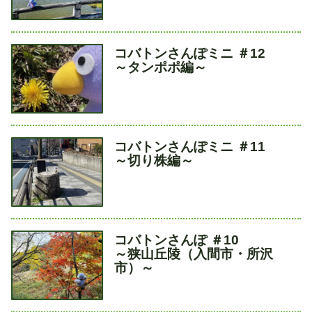
タ
コバトンさんぽミニ ＃12
イ
～タンポポ編～
ト
ル
タ
コバトンさんぽミニ ＃11
イ
～切り株編～
ト
ル
タ
コバトンさんぽ ＃10
イ
～狭山丘陵（入間市・所沢
ト
市）～
ル