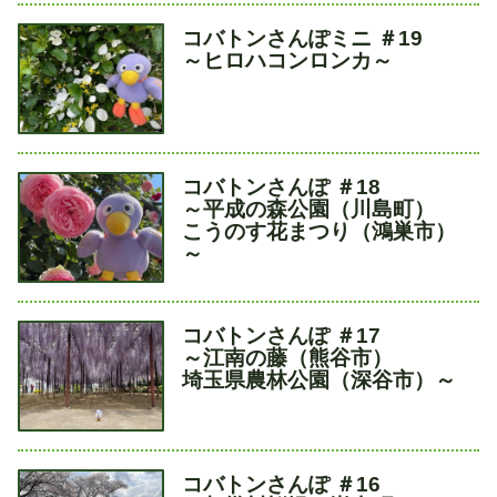
タ
コバトンさんぽミニ ＃19
イ
～ヒロハコンロンカ～
ト
ル
タ
コバトンさんぽ ＃18
イ
～平成の森公園（川島町）
ト
こうのす花まつり（鴻巣市）
ル
～
タ
コバトンさんぽ ＃17
イ
～江南の藤（熊谷市）
ト
埼玉県農林公園（深谷市）～
ル
タ
コバトンさんぽ ＃16