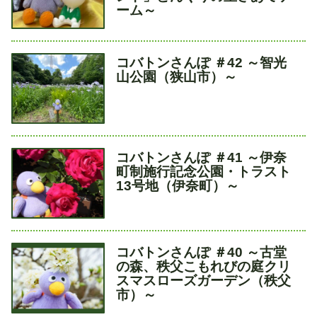
ル
ーム～
タ
コバトンさんぽ ＃42 ～智光
イ
山公園（狭山市）～
ト
ル
タ
コバトンさんぽ ＃41 ～伊奈
イ
町制施行記念公園・トラスト
ト
13号地（伊奈町）～
ル
タ
コバトンさんぽ ＃40 ～古堂
イ
の森、秩父こもれびの庭クリ
ト
スマスローズガーデン（秩父
ル
市）～