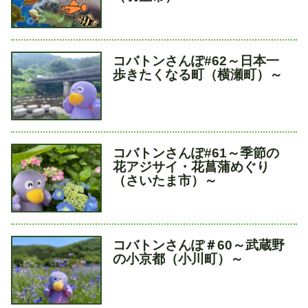
ル
タ
コバトンさんぽ#62～日本一
イ
歩きたくなる町（横瀬町）～
ト
ル
タ
コバトンさんぽ#61～季節の
イ
花アジサイ・花菖蒲めぐり
ト
（さいたま市）～
ル
タ
コバトンさんぽ＃60～武蔵野
イ
の小京都（小川町）～
ト
ル