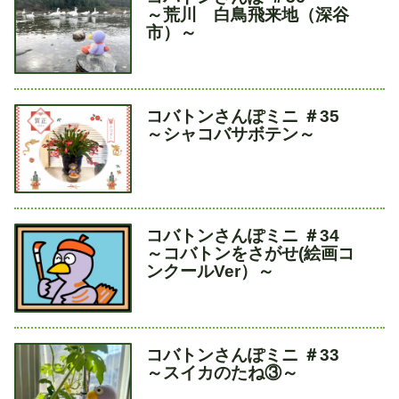
イ
～荒川 白鳥飛来地（深谷
ト
市）～
ル
タ
コバトンさんぽミニ ＃35
イ
～シャコバサボテン～
ト
ル
タ
コバトンさんぽミニ ＃34
イ
～コバトンをさがせ(絵画コ
ト
ンクールVer）～
ル
タ
コバトンさんぽミニ ＃33
イ
～スイカのたね③～
ト
ル