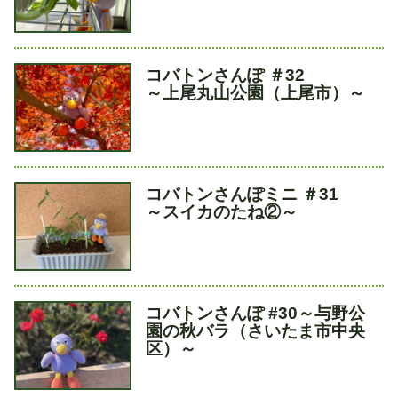
タ
コバトンさんぽ ＃32
イ
～上尾丸山公園（上尾市）～
ト
ル
タ
コバトンさんぽミニ ＃31
イ
～スイカのたね②～
ト
ル
タ
コバトンさんぽ #30～与野公
イ
園の秋バラ（さいたま市中央
ト
区）～
ル