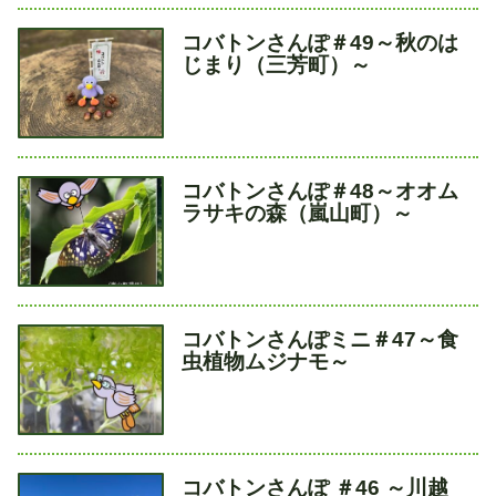
タ
コバトンさんぽ＃49～秋のは
イ
じまり（三芳町）～
ト
ル
タ
コバトンさんぽ＃48～オオム
イ
ラサキの森（嵐山町）～
ト
ル
タ
コバトンさんぽミニ＃47～食
イ
虫植物ムジナモ～
ト
ル
タ
コバトンさんぽ ＃46 ～川越