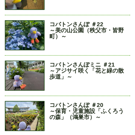
タ
コバトンさんぽ ＃22
イ
～美の山公園（秩父市・皆野
ト
町）～
ル
タ
コバトンさんぽミニ ＃21
イ
～アジサイ咲く「花と緑の散
ト
歩道」～
ル
タ
コバトンさんぽ ＃20
イ
～保育・児童施設「ふくろう
ト
の森」（鴻巣市）～
ル