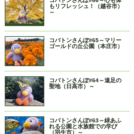
コバトンさんぽ#66～心も体
イ
もリフレッシュ！（越谷市）
ト
～
ル
タ
コバトンさんぽ#65～マリー
イ
ゴールドの丘公園（本庄市）
ト
ル
タ
コバトンさんぽ#64～遠足の
イ
聖地（日高市）～
ト
ル
タ
コバトンさんぽ#63～緑あふ
イ
れる公園と水族館での学び
ト
（羽生市）～