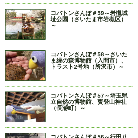
タ
コバトンさんぽ＃59～岩槻城
イ
址公園（さいたま市岩槻区）
ト
～
ル
タ
コバトンさんぽ＃58～さいた
イ
ま緑の森博物館（入間市）、
ト
トラスト2号地（所沢市）～
ル
タ
コバトンさんぽ＃57～埼玉県
イ
立自然の博物館、寳登山神社
ト
（長瀞町）～
ル
タ
コバトンさんぽ＃56～行田八