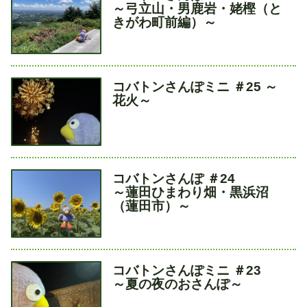
イ
～弓立山・男鹿岩・姥樫（と
ト
きがわ町前編）～
ル
タ
コバトンさんぽミニ ＃25 ～
イ
花火～
ト
ル
タ
コバトンさんぽ ＃24
イ
～蓮田ひまわり畑・黒浜沼
ト
（蓮田市）～
ル
タ
コバトンさんぽミニ ＃23
イ
～夏の夜のおさんぽ～
ト
ル