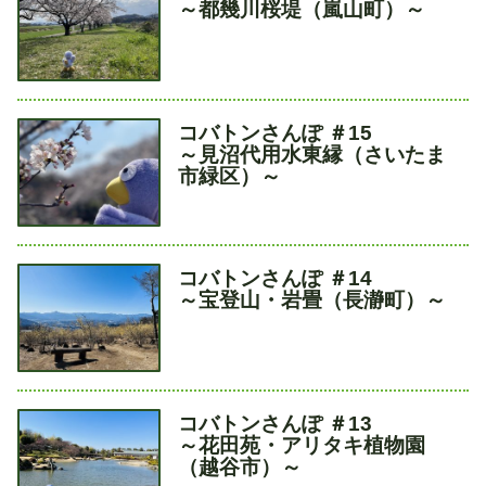
イ
～都幾川桜堤（嵐山町）～
ト
ル
タ
コバトンさんぽ ＃15
イ
～見沼代用水東縁（さいたま
ト
市緑区）～
ル
タ
コバトンさんぽ ＃14
イ
～宝登山・岩畳（長瀞町）～
ト
ル
タ
コバトンさんぽ ＃13
イ
～花田苑・アリタキ植物園
ト
（越谷市）～
ル