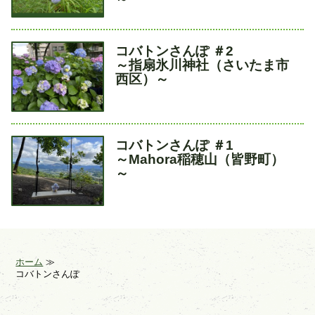
タ
コバトンさんぽ ＃2
イ
～指扇氷川神社（さいたま市
ト
西区）～
ル
タ
コバトンさんぽ ＃1
イ
～Mahora稲穂山（皆野町）
ト
～
ル
ホーム
コバトンさんぽ