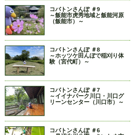
タ
コバトンさんぽ ＃9
イ
～飯能市虎秀地域と飯能河原
ト
（飯能市）～
ル
タ
コバトンさんぽ ＃8
イ
～ホッツケ田んぼで稲刈り体
ト
験（宮代町）～
ル
タ
コバトンさんぽ ＃7
イ
～イイナパーク川口・川口グ
ト
リーンセンター（川口市）～
ル
タ
コバトンさんぽ ＃6
イ