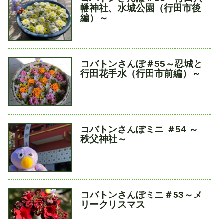
イ
幡神社、水城公園（行田市後
ト
編）～
ル
タ
コバトンさんぽ＃55～忍城と
イ
行田花手水（行田市前編）～
ト
ル
タ
コバトンさんぽミニ ＃54 ～
イ
秩父神社～
ト
ル
タ
コバトンさんぽミニ＃53～メ
イ
リークリスマス
ト
ル