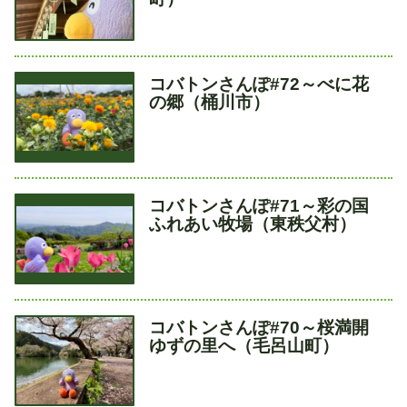
ル
タ
コバトンさんぽ#72～べに花
イ
の郷（桶川市）
ト
ル
タ
コバトンさんぽ#71～彩の国
イ
ふれあい牧場（東秩父村）
ト
ル
タ
コバトンさんぽ#70～桜満開
イ
ゆずの里へ（毛呂山町）
ト
ル