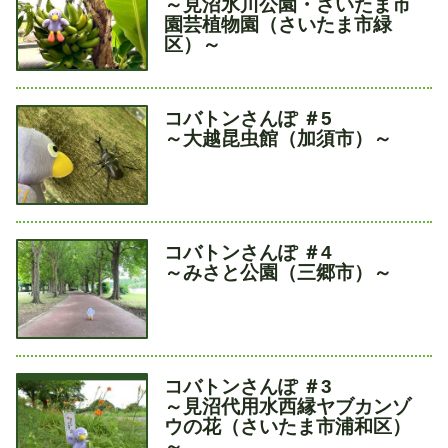
～見沼氷川公園・さいたま市
ト
園芸植物園（さいたま市緑
ル
区）～
タ
コバトンさんぽ ＃5
イ
～大越昆虫館（加須市）～
ト
ル
タ
コバトンさんぽ ＃4
イ
～みさと公園（三郷市）～
ト
ル
タ
コバトンさんぽ ＃3
イ
～見沼代用水西縁ヤブカンゾ
ト
ウの花（さいたま市浦和区）
ル
～