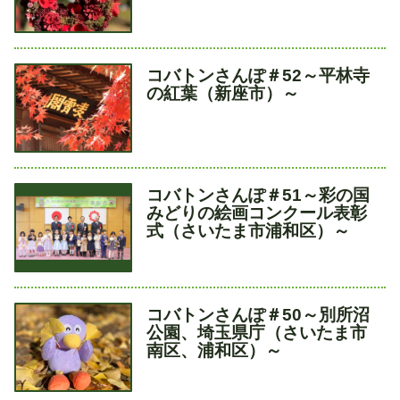
タ
コバトンさんぽ＃52～平林寺
イ
の紅葉（新座市）～
ト
ル
タ
コバトンさんぽ＃51～彩の国
イ
みどりの絵画コンクール表彰
ト
式（さいたま市浦和区）～
ル
タ
コバトンさんぽ＃50～別所沼
イ
公園、埼玉県庁（さいたま市
ト
南区、浦和区）～
ル