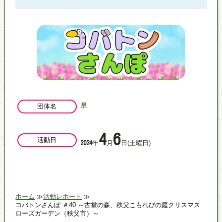
県
団体名
4
6
活動日
年
月
日
(土曜日)
2024
ホーム
活動レポート
コバトンさんぽ ＃40 ～古堂の森、秩父こもれびの庭クリスマス
ローズガーデン（秩父市）～