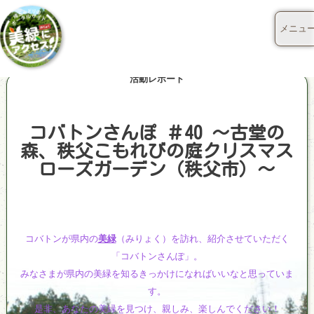
メニュ
活動レポート
コバトンさんぽ ＃40 ～古堂の
森、秩父こもれびの庭クリスマス
ローズガーデン（秩父市）～
コバトンが県内の
美緑
（みりょく）を訪れ、紹介させていただく
「コバトンさんぽ」。
みなさまが県内の美緑を知るきっかけになればいいなと思っていま
す。
是非、あなたの美緑を見つけ、親しみ、楽しんでください！