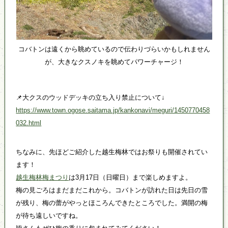
コバトンは遠くから眺めているので伝わりづらいかもしれません
が、大きなクスノキを眺めてパワーチャージ！
📌大クスのウッドデッキの立ち入り禁止について↓
https://www.town.ogose.saitama.jp/kankonavi/meguri/1450770458
032.html
ちなみに、先ほどご紹介した越生梅林ではお祭りも開催されてい
ます！
越生梅林梅まつり
は3月17日（日曜日）まで楽しめますよ。
梅の見ごろはまだまだこれから。コバトンが訪れた日は先日の雪
が残り、梅の蕾がやっとほころんできたところでした。満開の梅
が待ち遠しいですね。