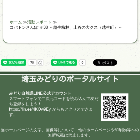
ホーム
活動レポート
コバトンさんぽ ＃38 ～越生梅林、上谷の大クス（越生町）～
埼玉みどりのポータルサイト
みどり自然課LINE公式アカウント
スマートフォンで二次元コードを読み込んで友だ
ち登録をしよう！
https://lin.ee/4KOw9Ey
からもアクセスできま
す。
当ホームページの文字、画像等について、他のホームページや印刷物等への
無断転載は禁止します。