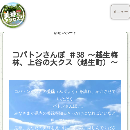
メニュー
活動レポート
コバトンさんぽ ＃38 ～越生梅
林、上谷の大クス（越生町）～
コバトンが県内の
美緑
（みりょく）を訪れ、紹介させて
いただく
「コバトンさんぽ」。
みなさまが県内の美緑を知るきっかけになればいいなと
思っています。
是非、あなたの美緑を見つけ、親しみ、楽しんでくださ