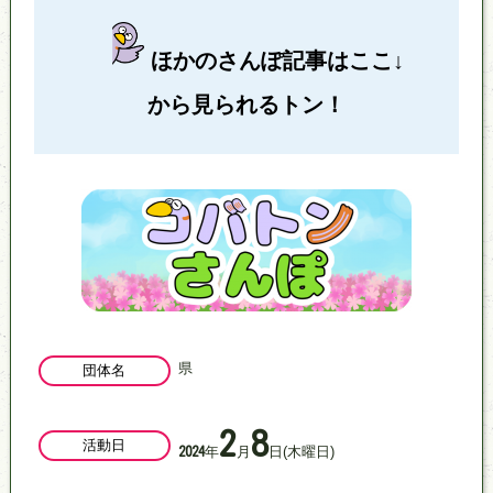
ほかのさんぽ記事はここ↓
から見られるトン！
県
団体名
2
8
活動日
年
月
日
(木曜日)
2024