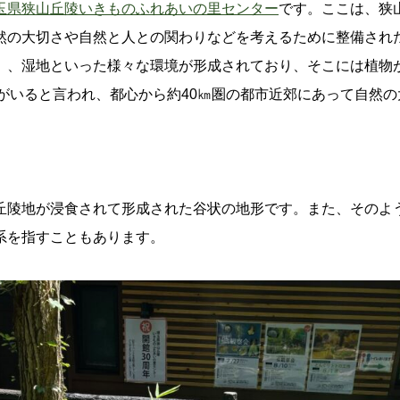
玉県狭山丘陵いきものふれあいの里センター
です。ここは、狭
然の大切さや自然と人との関わりなどを考えるために整備され
、湿地といった様々な環境が形成されており、そこには植物が約
10種がいると言われ、都心から約40㎞圏の都市近郊にあって自然
。
丘陵地が浸食されて形成された谷状の地形です。また、そのよ
系を指すこともあります。