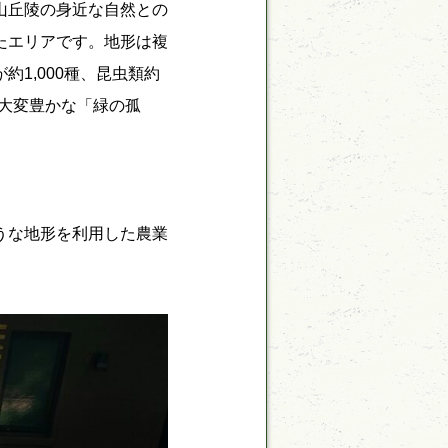
山丘陵の身近な自然との
たエリアです。地形は複
1,000種、昆虫類約
の大変豊かな「緑の孤
うな地形を利用した農業