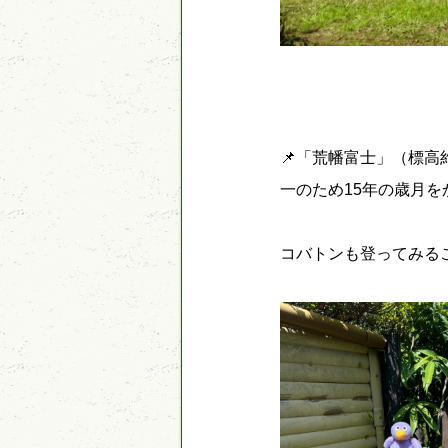
📌「荒幡富士」（標
一のため15年の歳月
コバトンも登ってみる