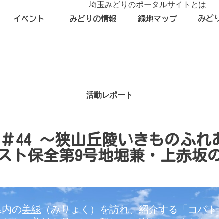
埼玉みどりのポータルサイトとは
みど
イベント
みどりの情報
緑地マップ
活動レポート
＃44 ～狭山丘陵いきものふ
スト保全第9号地堀兼・上赤坂
県内の
美緑
（みりょく）を訪れ、紹介する「コバト