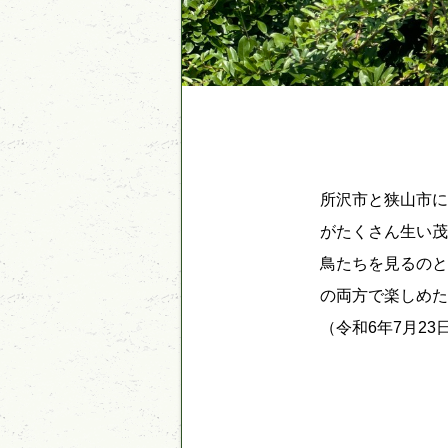
所沢市と狭山市
がたくさん生い
鳥たちを見るの
の両方で楽しめ
（令和6年7月23