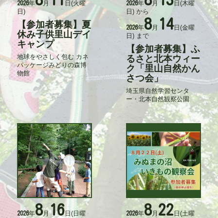
年
月
日
(火曜
年
月
日
(木曜
2026
2026
動
動
日)
日)
から
日
日
8
14
時
時
【参加者募集】夏
タ
年
月
日
(金曜
2026
イ
休み子供里山デイ
日)
まで
ト
キャンプ
【参加者募集】ふ
タ
ル
地球をやさしく包む カネ
イ
るさと北本ウィー
記
パッケージみどりの森博
ト
事
ク「里山自然かん
物館
ル
入
さつ会」
力
者
埼玉県自然学習センタ
記
ー・北本自然観察公園
事
入
力
者
8
16
8
22
活
活
年
月
日
(日曜
年
月
日
(土曜
2026
2026
動
動