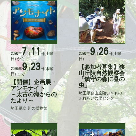
7
11
9
26
活
活
年
月
日
(土曜
年
月
日
(土曜
2026
2026
動
動
日)
から
日)
日
日
9
23
時
時
【参加者募集】狭
タ
年
月
日
(水曜
2026
イ
山丘陵自然観察会
日)
まで
ト
「鎮守の森に昼の
【開催】企画展・
タ
ル
虫」
イ
アンモナイト
ト
埼玉県狭山丘陵いきもの
～太古の海からの
記
ル
ふれあいの里センター
事
たより～
入
埼玉県立 川の博物館
記
力
事
者
入
力
者