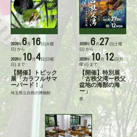
6
16
6
27
活
活
年
月
日
(火曜
年
月
日
(土曜
2026
2026
動
動
日)
から
日)
から
日
日
10
4
10
12
時
時
年
月
日
(日曜
年
月
日
(月
2026
2026
日)
まで
曜日)
まで
【開催】トピック
【開催】特別展
タ
タ
イ
展「カラフルサマ
イ
「古秩父湾ー秩父
ト
ト
ーバード！」
盆地の海獣の海
ル
ル
ー」
埼玉県立自然の博物館
記
事
県
記
入
事
力
入
者
力
者