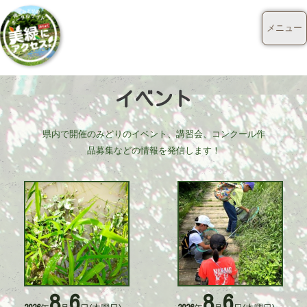
メニュー
イベント
県内で開催のみどりのイベント、講習会、コンクール作
品募集などの情報を発信します！
8
6
8
6
活
活