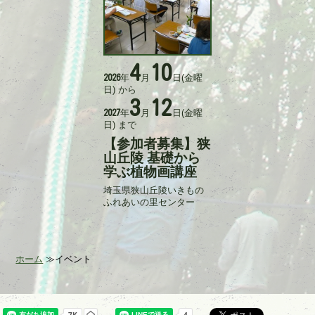
4
10
活
年
月
日
(金曜
2026
動
日)
から
日
3
12
時
年
月
日
(金曜
2027
日)
まで
【参加者募集】狭
タ
イ
山丘陵 基礎から
ト
学ぶ植物画講座
ル
埼玉県狭山丘陵いきもの
記
ふれあいの里センター
事
入
力
者
ホーム
イベント