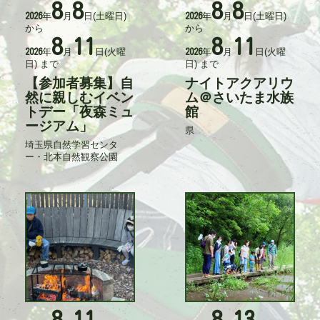
8
8
8
8
活
活
年
月
日
(土曜日)
年
月
日
(土曜日)
2026
2026
動
動
から
から
日
日
8
11
8
11
時
時
年
月
日
(火曜
年
月
日
(火曜
2026
2026
日)
まで
日)
まで
【参加者募集】自
ナイトアクアリウ
タ
タ
イ
然に親しむイベン
イ
ム＠さいたま水族
ト
ト
トデー「夜森ミュ
館
ル
ル
ージアム」
県
記
事
埼玉県自然学習センタ
記
入
ー・北本自然観察公園
事
力
入
者
力
者
8
11
8
13
活
活