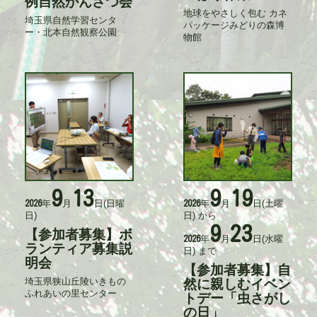
例自然かんさつ会
ト
地球をやさしく包む カネ
記
埼玉県自然学習センタ
記
ル
パッケージみどりの森博
事
ー・北本自然観察公園
事
物館
入
入
力
力
者
者
9
13
9
19
活
活
年
月
日
(日曜
年
月
日
(土曜
2026
2026
動
動
日)
日)
から
日
日
9
23
時
時
【参加者募集】ボ
タ
年
月
日
(水曜
2026
イ
ランティア募集説
日)
まで
ト
明会
【参加者募集】自
タ
ル
埼玉県狭山丘陵いきもの
イ
然に親しむイベン
記
ふれあいの里センター
ト
事
トデー「虫さがし
ル
入
の日」