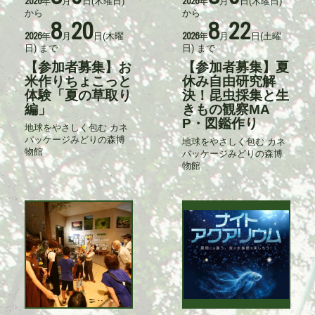
年
月
日
(木曜日)
年
月
日
(木曜日)
2026
2026
動
動
から
から
日
日
8
20
8
22
時
時
年
月
日
(木曜
年
月
日
(土曜
2026
2026
日)
まで
日)
まで
【参加者募集】お
【参加者募集】夏
タ
タ
イ
米作りちょこっと
イ
休み自由研究解
ト
ト
体験「夏の草取り
決！昆虫採集と生
ル
ル
編」
きもの観察MA
P・図鑑作り
地球をやさしく包む カネ
記
パッケージみどりの森博
事
地球をやさしく包む カネ
記
物館
入
パッケージみどりの森博
事
力
物館
入
者
力
者