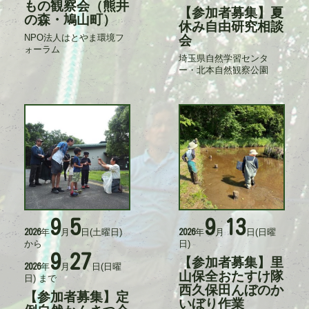
ト
もの観察会（熊井
【参加者募集】夏
タ
ル
の森・鳩山町）
イ
休み自由研究相談
ト
NPO法人はとやま環境フ
会
記
ル
ォーラム
事
埼玉県自然学習センタ
記
入
ー・北本自然観察公園
事
力
入
者
力
者
9
5
9
13
活
活
年
月
日
(土曜日)
年
月
日
(日曜
2026
2026
動
動
から
日)
日
日
9
27
時
時
【参加者募集】里
タ
年
月
日
(日曜
2026
イ
山保全おたすけ隊
日)
まで
ト
西久保田んぼのか
【参加者募集】定
タ
ル
いぼり作業
イ