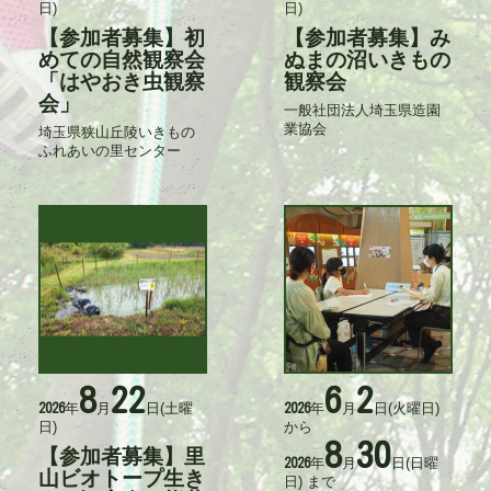
日)
日)
日
日
時
時
【参加者募集】初
【参加者募集】み
タ
タ
イ
めての自然観察会
イ
ぬまの沼いきもの
ト
ト
「はやおき虫観察
観察会
ル
ル
会」
一般社団法人埼玉県造園
記
業協会
事
埼玉県狭山丘陵いきもの
記
入
ふれあいの里センター
事
力
入
者
力
者
8
22
6
2
活
活
年
月
日
(土曜
年
月
日
(火曜日)
2026
2026
動
動
日)
から
日
日
8
30
時
時
【参加者募集】里
タ
年
月
日
(日曜
2026
イ
山ビオトープ生き
日)
まで