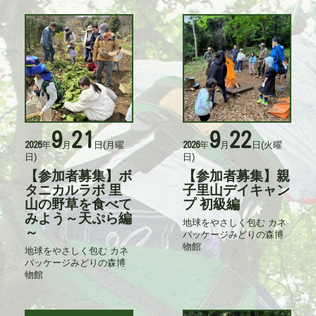
力
力
者
者
9
21
9
22
活
活
年
月
日
(月曜
年
月
日
(火曜
2026
2026
動
動
日)
日)
日
日
時
時
【参加者募集】ボ
【参加者募集】親
タ
タ
イ
タニカルラボ 里
イ
子里山デイキャン
ト
ト
山の野草を食べて
プ 初級編
ル
ル
みよう～天ぷら編
地球をやさしく包む カネ
記
～
パッケージみどりの森博
事
物館
入
地球をやさしく包む カネ
記
力
パッケージみどりの森博
事
者
物館
入
力
者