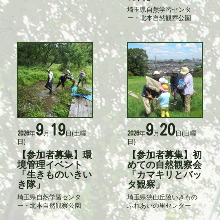
力
者
埼玉県自然学習センタ
記
ー・北本自然観察公園
事
入
力
者
9
19
9
20
活
活
年
月
日
(土曜
年
月
日
(日曜
2026
2026
動
動
日)
日)
日
日
時
時
【参加者募集】環
【参加者募集】初
タ
タ
イ
境管理イベント
イ
めての自然観察会
ト
ト
「生きものいきい
「カマキリとバッ
ル
ル
き隊」
タ観察」
埼玉県自然学習センタ
埼玉県狭山丘陵いきもの
記
記
ー・北本自然観察公園
ふれあいの里センター
事
事
入
入