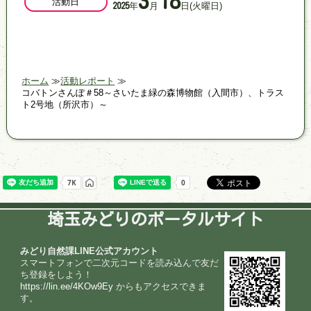
3
18
活動日
年
月
日
(火曜日)
2025
ホーム
活動レポート
コバトンさんぽ＃58～さいたま緑の森博物館（入間市）、トラス
ト2号地（所沢市）～
埼玉みどりのポータルサイト
みどり自然課LINE公式アカウント
スマートフォンで二次元コードを読み込んで友だ
ち登録をしよう！
https://lin.ee/4KOw9Ey
からもアクセスできま
す。