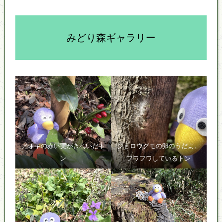
みどり森ギャラリー
アオキの赤い実がきれいだト
ジョロウグモの卵のうだよ。
ン
フワフワしているトン