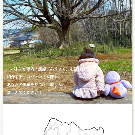
コバトンが県内の
美緑
（みりょく）を訪れ
紹介する「コバトンさんぽ」。
あなたの美緑を見つけ、親しみ、
楽しんでください！