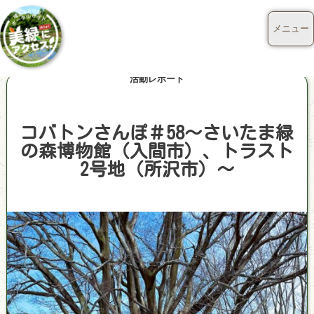
メニュー
活動レポート
コバトンさんぽ＃58～さいたま緑
の森博物館（入間市）、トラスト
2号地（所沢市）～