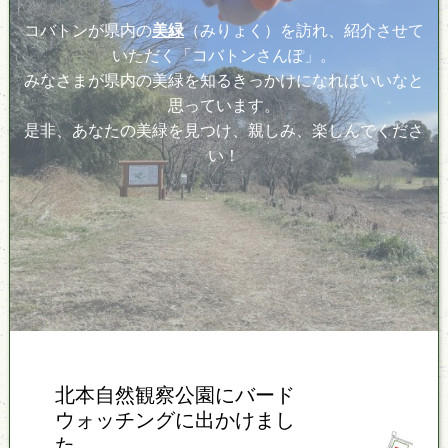
コバトンが県内の
美緑
（みりょく）を訪れ、紹介させて
いただく「コバトンさんぽ」。
みなさまが県内の美緑を知るきっかけになればいいなと
思っています。
是非、あなたの美緑を見つけ、親しみ、楽しんでくださ
い！
北本自然観察公園にバード
ウォッチングに出かけまし
た。