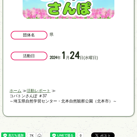
県
団体名
1
24
活動日
年
月
日
(水曜日)
2024
ホーム
活動レポート
コバトンさんぽ ＃37
～埼玉県自然学習センター・北本自然観察公園（北本市）～