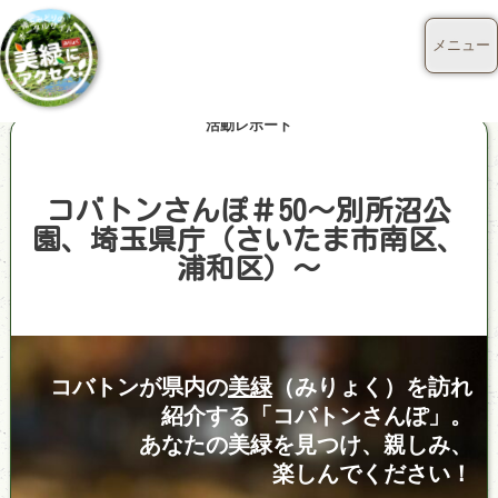
メニュー
活動レポート
コバトンさんぽ＃50～別所沼公
園、埼玉県庁（さいたま市南区、
浦和区）～
コバトンが県内の
美緑
（みりょく）を訪れ
紹介する「コバトンさんぽ」。
あなたの美緑を見つけ、親しみ、
楽しんでください！