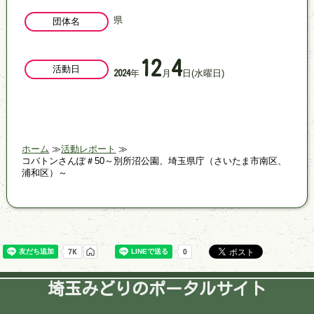
県
団体名
12
4
活動日
年
月
日
(水曜日)
2024
ホーム
活動レポート
コバトンさんぽ＃50～別所沼公園、埼玉県庁（さいたま市南区、
浦和区）～
埼玉みどりのポータルサイト