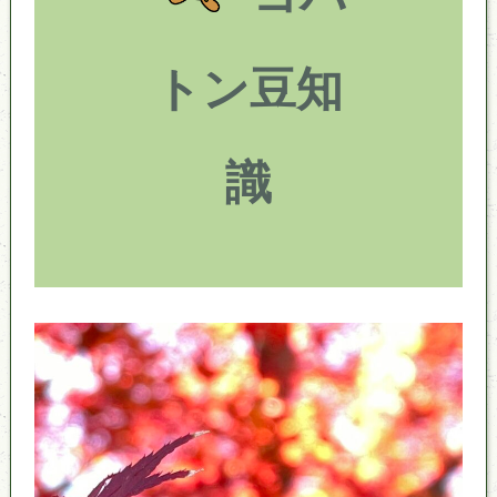
トン豆知
識