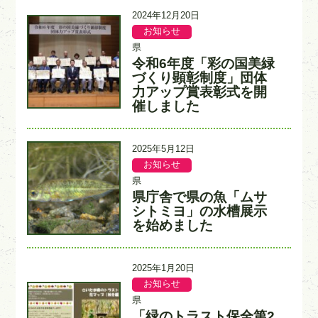
更
2024年12月20日
新
お知らせ
記
記
日
事
事
県
カ
入
令和6年度「彩の国美緑
タ
テ
力
イ
づくり顕彰制度」団体
ゴ
者
ト
力アップ賞表彰式を開
リ
ル
ー
催しました
更
2025年5月12日
新
お知らせ
記
記
日
事
事
県
カ
入
県庁舎で県の魚「ムサ
タ
テ
力
イ
シトミヨ」の水槽展示
ゴ
者
ト
を始めました
リ
ル
ー
更
2025年1月20日
新
お知らせ
記
記
日
事
事
県
カ
入
「緑のトラスト保全第2
タ