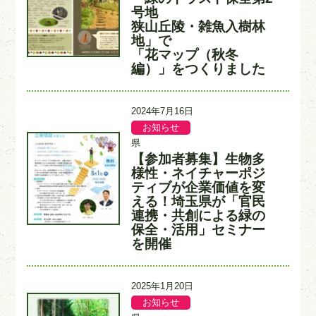
テ
力
イ
号地
ゴ
者
ト
狭山丘陵・雑魚入樹林
リ
ル
ー
地」で
「花マップ（秋冬
編）」をつくりました
更
2024年7月16日
新
お知らせ
記
記
日
事
事
県
カ
入
【参加者募集】
生物多
タ
テ
力
イ
様性・ネイチャーポジ
ゴ
者
ト
ティブが企業価値を変
リ
ル
ー
える！
埼玉県が「官民
連携・共創による緑の
保全・活用」セミナー
を開催
更
2025年1月20日
新
お知らせ
記
記
日
事
事