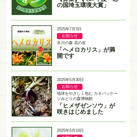
テ
力
イ
の国埼玉環境大賞」
ゴ
者
ト
リ
ル
ー
更
2025年7月3日
新
お知らせ
記
記
日
事
事
氷川の森 花の友
カ
入
「ヘメロカリス」が満
タ
テ
力
イ
開です
ゴ
者
ト
リ
ル
ー
更
2025年5月30日
新
お知らせ
記
記
日
事
事
地球をやさしく包む カネパッケー
カ
入
ジみどりの森博物館
テ
力
「ヒメザゼンソウ」が
タ
ゴ
者
イ
咲きはじめました
リ
ト
ー
ル
更
2025年5月19日
新