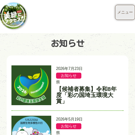
メニュー
お知らせ
更
2026年7月23日
新
お知らせ
記
記
日
事
事
県
カ
入
【候補者募集】令和8年
タ
テ
力
イ
度「彩の国埼玉環境大
ゴ
者
ト
賞」
リ
ル
ー
更
2026年5月19日
新
お知らせ
記
記
日
事
事
県