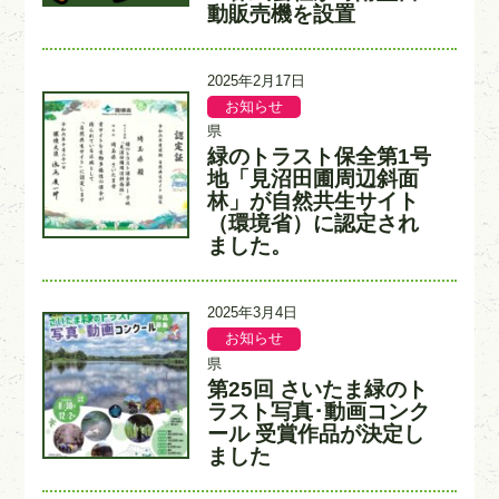
動販売機を設置
更
2025年2月17日
新
お知らせ
記
記
日
事
事
県
カ
入
緑のトラスト保全第1号
タ
テ
力
イ
地「見沼田圃周辺斜面
ゴ
者
ト
林」が自然共生サイト
リ
ル
ー
（環境省）に認定され
ました。
更
2025年3月4日
新
お知らせ
記
記
日
事
事
県
カ
入
第25回 さいたま緑のト
タ
テ
力
イ
ラスト写真･動画コンク
ゴ
者
ト
ール 受賞作品が決定し
リ
ル
ー
ました