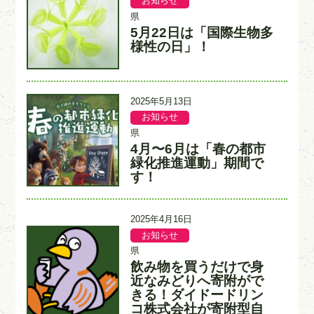
お知らせ
記
記
日
事
事
県
カ
入
5月22日は「国際生物多
タ
テ
力
イ
様性の日」！
ゴ
者
ト
リ
ル
ー
更
2025年5月13日
新
お知らせ
記
記
日
事
事
県
カ
入
4月〜6月は「春の都市
タ
テ
力
イ
緑化推進運動」期間で
ゴ
者
ト
す！
リ
ル
ー
更
2025年4月16日
新
お知らせ
記
記
日
事
事
県
カ
入
飲み物を買うだけで身
タ
テ
力
イ
近なみどりへ寄附がで
ゴ
者
ト
きる！ダイドードリン
リ
ル
ー
コ株式会社が寄附型自