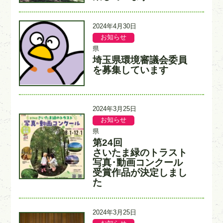
ル
ー
更
2024年4月30日
新
お知らせ
記
記
日
事
事
県
カ
入
埼玉県環境審議会委員
タ
テ
力
イ
を募集しています
ゴ
者
ト
リ
ル
ー
更
2024年3月25日
新
お知らせ
記
記
日
事
事
県
カ
入
第24回
タ
テ
力
イ
さいたま緑のトラスト
ゴ
者
ト
写真･動画コンクール
リ
ル
ー
受賞作品が決定しまし
た
更
2024年3月25日
新