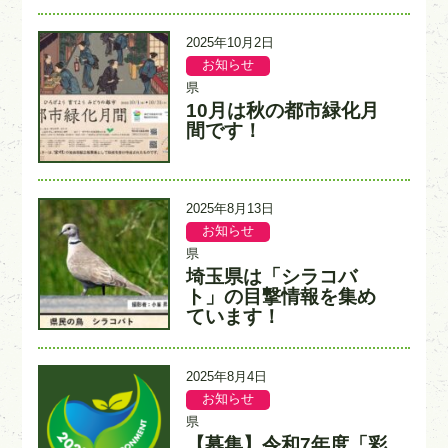
更
2025年10月2日
新
お知らせ
記
記
日
事
事
県
カ
入
10月は秋の都市緑化月
タ
テ
力
イ
間です！
ゴ
者
ト
リ
ル
ー
更
2025年8月13日
新
お知らせ
記
記
日
事
事
県
カ
入
埼玉県は「シラコバ
タ
テ
力
イ
ト」の目撃情報を集め
ゴ
者
ト
ています！
リ
ル
ー
更
2025年8月4日
新
お知らせ
記
記
日
事
事
県
カ
入
【募集】令和7年度「彩
タ