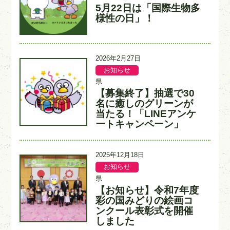
カ
入
5月22日は「国際生物多
タ
テ
力
イ
様性の日」！
ゴ
者
ト
リ
ル
ー
更
2026年2月27日
新
お知らせ
記
記
日
事
事
県
カ
入
【募集終了】抽選で30
タ
テ
力
イ
名に癒しのグリーンが
ゴ
者
ト
当たる！「LINEアンケ
リ
ル
ー
ートキャンペーン」
更
2025年12月18日
新
お知らせ
記
記
日
事
事
県
カ
入
【お知らせ】令和7年度
タ
テ
力
イ
彩の国みどりの絵画コ
ゴ
者
ト
ンクール表彰式を開催
リ
ル
ー
しました