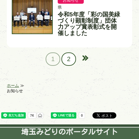
お知らせ
記
記
日
事
事
県
カ
入
令和5年度「彩の国美緑
タ
テ
力
イ
づくり顕彰制度」団体
ゴ
者
ト
力アップ賞表彰式を開
リ
ル
ー
催しました
1
2
ホーム
お知らせ
埼玉みどりのポータルサイト