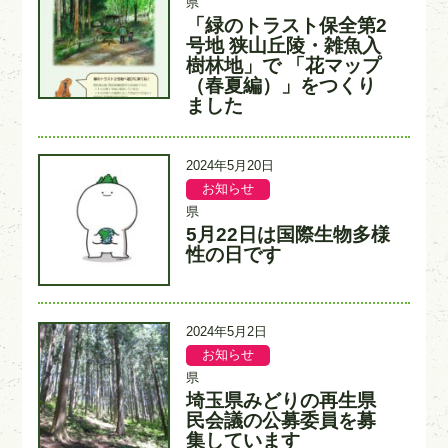
県
カ
入
「緑のトラスト保全第2
タ
テ
力
イ
号地 狭山丘陵・雑魚入
ゴ
者
ト
樹林地」で 「花マップ
リ
ル
ー
（春夏編）」をつくり
ました
更
2024年5月20日
新
お知らせ
記
記
日
事
事
県
カ
入
5月22日は国際生物多様
タ
テ
力
イ
性の日です
ゴ
者
ト
リ
ル
ー
更
2024年5月2日
新
お知らせ
記
記
日
事
事
県
カ
入
埼玉県みどりの再生県
タ
テ
力
イ
民会議の公募委員を募
ゴ
者
ト
集しています
リ