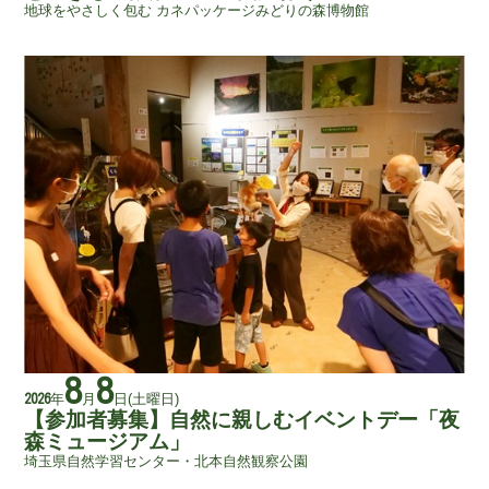
地球をやさしく包む カネパッケージみどりの森博物館
8
8
年
月
日
(土曜日)
2026
【参加者募集】自然に親しむイベントデー「夜
森ミュージアム」
埼玉県自然学習センター・北本自然観察公園