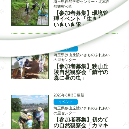
事
事
埼玉県自然学習センター・北本自
カ
入
然観察公園
テ
力
【参加者募集】環境管
タ
ゴ
者
イ
理イベント「生きもの
リ
ト
いきいき隊」
ー
ル
更
2026年8月3日更新
新
イベント
記
記
日
事
事
埼玉県狭山丘陵いきものふれあい
カ
入
の里センター
テ
力
【参加者募集】狭山丘
タ
ゴ
者
イ
陵自然観察会「鎮守の
リ
ト
森に昼の虫」
ー
ル
更
2026年8月3日更新
新
イベント
記
記
日
事
事
埼玉県狭山丘陵いきものふれあい
カ
入
の里センター
テ
力
【参加者募集】初めて
タ
ゴ
者
イ
の自然観察会「カマキ
リ