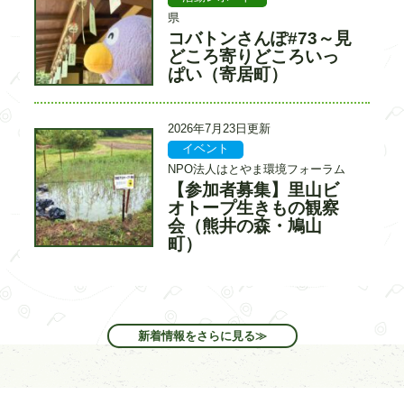
日
事
事
県
カ
入
コバトンさんぽ#73～見
タ
テ
力
イ
どころ寄りどころいっ
ゴ
者
ト
ぱい（寄居町）
リ
ル
ー
更
2026年7月23日更新
新
イベント
記
記
日
事
事
NPO法人はとやま環境フォーラム
カ
入
【参加者募集】里山ビ
タ
テ
力
イ
オトープ生きもの観察
ゴ
者
ト
会（熊井の森・鳩山
リ
ル
ー
町）
新着情報をさらに見る