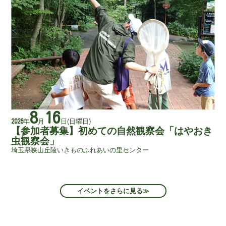
8
16
年
月
日
(日曜日)
2026
【参加者募集】初めての自然観察会「はやおき
虫観察会」
埼玉県狭山丘陵いきものふれあいの里センター
イベントをさらに見る