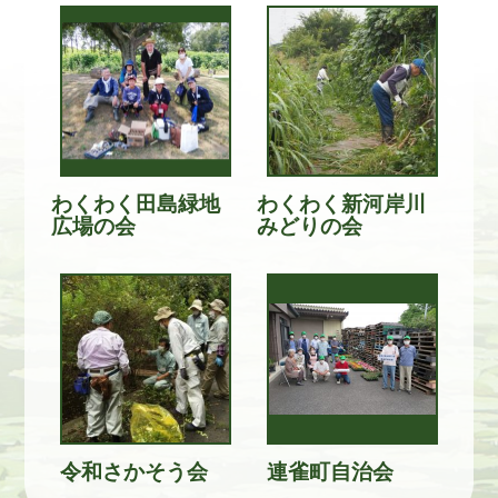
わくわく田島緑地
わくわく新河岸川
広場の会
みどりの会
令和さかそう会
連雀町自治会