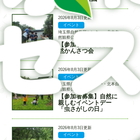
更
2026年8月3日更新
新
イベント
記
記
日
事
事
埼玉県自然学習センター・北本自
カ
入
然観察公園
テ
力
【参加者募集】定例自
タ
ゴ
者
イ
然かんさつ会
リ
ト
ー
ル
更
2026年8月3日更新
新
イベント
記
記
日
事
事
埼玉県自然学習センター・北本自
カ
入
然観察公園
テ
力
【参加者募集】自然に
タ
ゴ
者
イ
親しむイベントデー
リ
ト
「虫さがしの日」
ー
ル
更
2026年8月3日更新
新
イベント
記
記
日