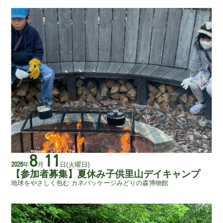
8
11
年
月
日
(火曜日)
2026
【参加者募集】夏休み子供里山デイキャンプ
地球をやさしく包む カネパッケージみどりの森博物館