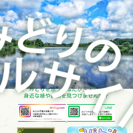
＼＼ みどりを想うあなたが主人公！ ／／
身近な緑や自然を見つけませんか？