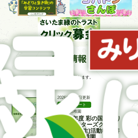
新着情報
最新の10件を表示します。
更
2026年8月6日更新
新
活動レポート
記
記
日
事
事
きぞろ幼稚園
カ
入
令和8年度 彩の国みどり
タ
テ
力
イ
のサポーターズクラブ
ゴ
者
ト
(植樹と芝生)活動報告書
リ
ル
ー
#きぞろ幼稚園