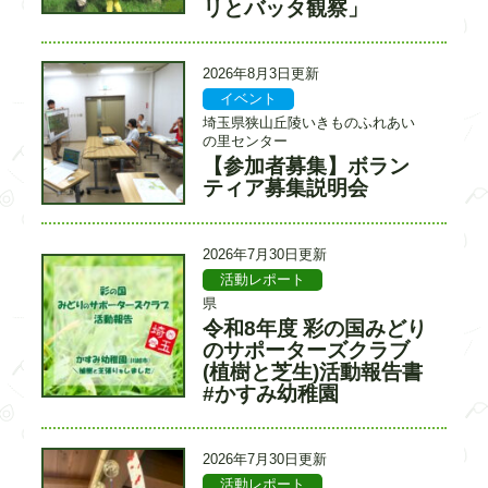
ト
リとバッタ観察」
ー
ル
更
2026年8月3日更新
新
イベント
記
記
日
事
事
埼玉県狭山丘陵いきものふれあい
カ
入
の里センター
テ
力
【参加者募集】ボラン
タ
ゴ
者
イ
ティア募集説明会
リ
ト
ー
ル
更
2026年7月30日更新
新
活動レポート
記
記
日
事
事
県
カ
入
令和8年度 彩の国みどり
タ
テ
力
イ
のサポーターズクラブ
ゴ
者
ト
(植樹と芝生)活動報告書
リ
ル
ー
#かすみ幼稚園
更
2026年7月30日更新
新
活動レポート
記
記