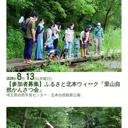
8
13
年
月
日
(木曜日)
2026
【参加者募集】ふるさと北本ウィーク「里山自
然かんさつ会」
埼玉県自然学習センター・北本自然観察公園