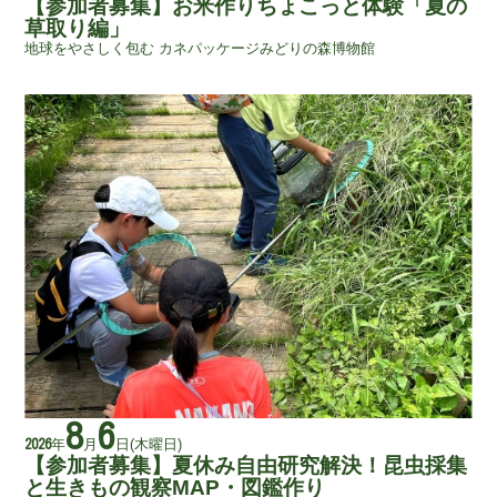
【参加者募集】お米作りちょこっと体験「夏の
草取り編」
地球をやさしく包む カネパッケージみどりの森博物館
8
6
年
月
日
(木曜日)
2026
【参加者募集】夏休み自由研究解決！昆虫採集
と生きもの観察MAP・図鑑作り