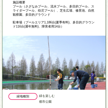
施設概要
プール（さざなみプール、流水プール、多目的プール、ス
ライダープール、幼児プール）、芝生広場、修景池、自然
観察園、多目的グラウンド
駐車場（プールエリア1,186台(夏季有料)、多目的グラウン
ド116台(通年無料)、障害者用14台）
緑を楽しむ
緑地種別
都市公園