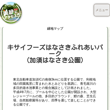
メニュー
緑地マップ
キサイフーズはなさきふれあいパ
ーク
（加須はなさき公園）
東北自動車道加須ICの南側3kmに位置する公園で、利根地
域の田園風景に育まれた水とみどりを基調に、青毛堀川の
多目的遊水池事業との複合施設として計画されました。
平成4年7月に、プールを中心とした公園が開設され、大型
レジャープールの他、多目的グラウンド、鯉の森、芝生広
場、自然観察園等があり、四季を通して楽しむことができ
る公園です。