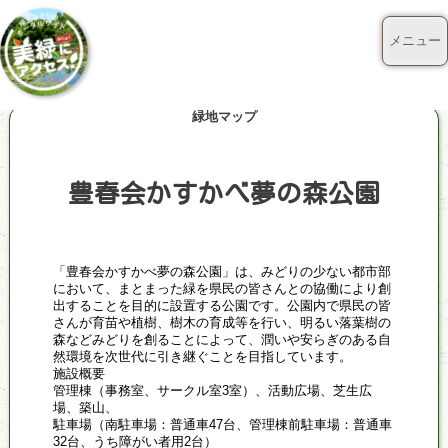
メニュー
緑地マップ
豊春会かすかべ夢の森公園
「豊春会かすかべ夢の森公園」は、みどりの少ない都市部
において、まとまった緑を県民の皆さんとの協働により創
出することを目的に設置する公園です。公園内で県民の皆
さんが育苗や植樹、樹木の育成等を行い、明るい落葉樹の
森などみどりを創ることによって、潤いや安らぎのある自
然環境を次世代に引き継ぐことを目指しています。
施設概要
管理棟（事務室、サークル室3室）、活動広場、芝生広
場、築山、
駐車場（南駐車場：普通車47台、管理棟前駐車場：普通車
32台、うち障がい者用2台）