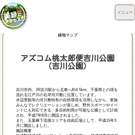
メニュー
緑地マップ
アズコム桃太郎便吉川公園
（吉川公園）
吉川市内、JR吉川駅から北東へ約4.5km、千葉県との境を
流れる江戸川の右岸河川敷に位置しています。
水辺景観等の河川敷特有の自然環境を活用しながら、家族
みんなでレクリエーションが楽しめ、野外スポーツやイベ
ントにも対応できる、多目的利用が可能な公園として計画
され、平成7年8月に開設されました。
また、玉葉橋下流側エリアを自由広場として、平成15年3
月に開設しました。
施設概要