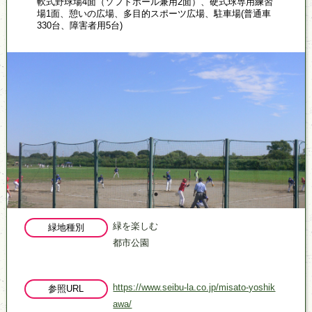
軟式野球場4面（ソフトボール兼用2面）、硬式球専用練習
場1面、憩いの広場、多目的スポーツ広場、駐車場(普通車
330台、障害者用5台)
緑を楽しむ
緑地種別
都市公園
https://www.seibu-la.co.jp/misato-yoshik
参照URL
awa/