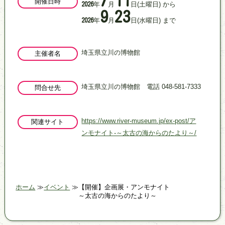
7
11
開催日時
年
月
日
(土曜日)
から
2026
9
23
年
月
日
(水曜日)
まで
2026
埼玉県立川の博物館
主催者名
埼玉県立川の博物館 電話 048-581-7333
問合せ先
https://www.river-museum.jp/ex-post/ア
関連サイト
ンモナイト-～太古の海からのたより～/
ホーム
イベント
【開催】企画展・アンモナイト
～太古の海からのたより～