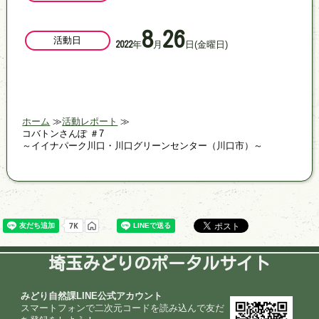
8
26
活動日
年
月
日
(金曜日)
2022
ホーム
活動レポート
コバトンさんぽ ＃7
～イイナパーク川口・川口グリーンセンター（川口市）～
埼玉みどりのポータルサイト
みどり自然課LINE公式アカウント
スマートフォンで二次元コードを読み込んで友だ