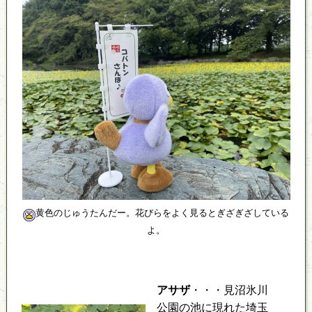
黄色のじゅうたんだー。花びらをよく見るとぎざぎざしている
よ。
アサザ
・・・見沼氷川
公園の池に現れた埼玉