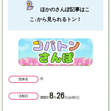
ほかのさんぽ記事はこ
こ↓から見られるトン！
県
団体名
8
26
活動日
年
月
日
(金曜日)
2022