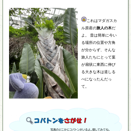
これはマダガスカ
ル原産の
旅人の木
だ
よ。 昔は簡単に今い
る場所の位置や方角
が分からず、そんな
旅人たちにとって葉
が扇状に東西に伸び
る大きな木は道しる
べになったんだっ
て。