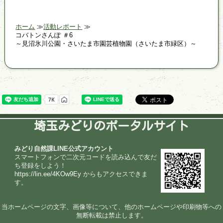
ホーム
活動レポート
コバトンさんぽ ＃6
～見沼氷川公園・さいたま市園芸植物園（さいたま市緑区）～
埼玉みどりのポータルサイト
みどり自然課LINE公式アカウント
スマートフォンで二次元コードを読み込んで友だ
ち登録をしよう！
https://lin.ee/4KOw9Ey
からもアクセスできま
す。
当ホームページの文字、画像等について、他のホームページや印刷物等への
無断転載は禁止します。