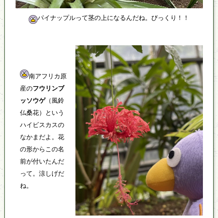
パイナップルって茎の上になるんだね。びっくり！！
南アフリカ原
産の
フウリンブ
ッソウゲ
（風鈴
仏桑花）という
ハイビスカスの
なかまだよ。花
の形からこの名
前が付いたんだ
って。涼しげだ
ね。