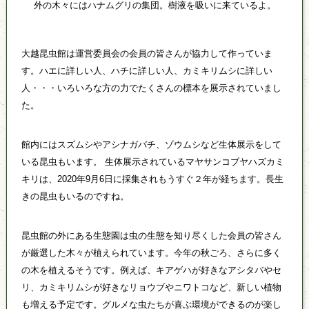
外の木々にはハナムグリの集団。樹液を吸いに来ているよ。
大越昆虫館は運営委員会の会員の皆さんが協力して作っていま
す。ハエに詳しい人、ハチに詳しい人、カミキリムシに詳しい
人・・・いろいろな方の力でたくさんの標本を展示されていまし
た。
館内にはスズムシやアシナガバチ、ゾウムシなど生体展示をして
いる昆虫もいます。 生体展示されているマヤサンコブヤハズカミ
キリは、2020年9月6日に採集されもうすぐ２年が経ちます。長生
きの昆虫もいるのですね。
昆虫館の外にある生態園は虫の生態を知り尽くした会員の皆さん
が厳選した木々が植えられています。今年の秋ごろ、さらに多く
の木を植えるそうです。例えば、キアゲハが好きなアシタバやセ
リ、カミキリムシが好きなリョウブやニワトコなど、新しい植物
も増える予定です。グルメな虫たちが喜ぶ環境ができるのが楽し