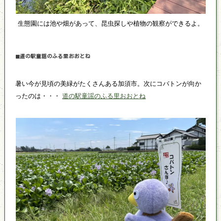
生態園には池や畑があって、昆虫探しや植物の観察ができるよ。
◼道の駅童謡のふる里おおとね
暑い今が見頃の美緑がたくさんある加須市。次にコバトンが向か
ったのは・・・
道の駅童謡のふる里おおとね