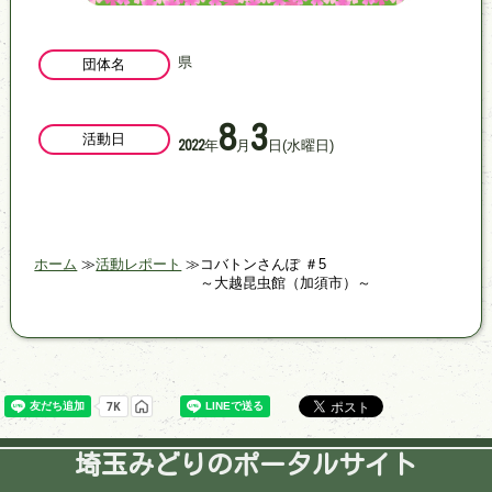
県
団体名
8
3
活動日
年
月
日
(水曜日)
2022
ホーム
活動レポート
コバトンさんぽ ＃5
～大越昆虫館（加須市）～
埼玉みどりのポータルサイト