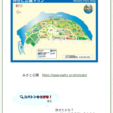
みさと公園
https://www.parks.or.jp/misato/