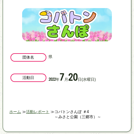
県
団体名
7
20
活動日
年
月
日
(水曜日)
2022
ホーム
活動レポート
コバトンさんぽ ＃4
～みさと公園（三郷市）～