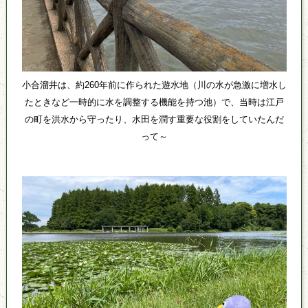
小合溜井は、約260年前に作られた遊水地（川の水が急激に増水し
たときなど一時的に水を調整する機能を持つ池）で、当時は江戸
の町を洪水から守ったり、水田を潤す重要な役割をしていたんだ
って～