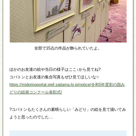
全部で15点の作品が飾られていたよ。
ほかのお友達の絵や当日の様子はここ↓から見てね?
コバトンとお友達の集合写真もぜひ見てほしいな✨
https://midorinoportal.pref.saitama.lg.jp/notice/令和5年度彩の国み
どりの絵画コンクール表彰式/
?コバトンもたくさんの素晴らしい「みどり」の絵を見て描いてみ
ようと思ったのでした…