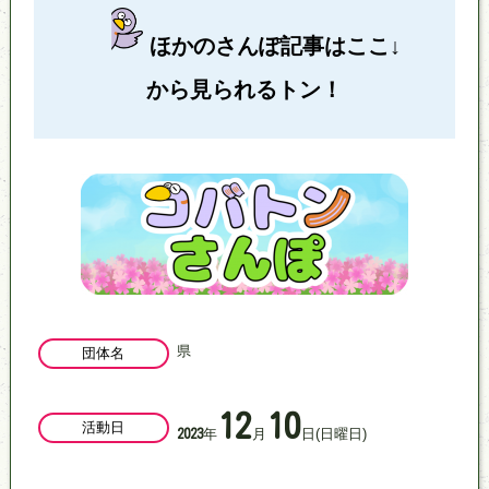
ほかのさんぽ記事はここ↓
から見られるトン！
県
団体名
12
10
活動日
年
月
日
(日曜日)
2023