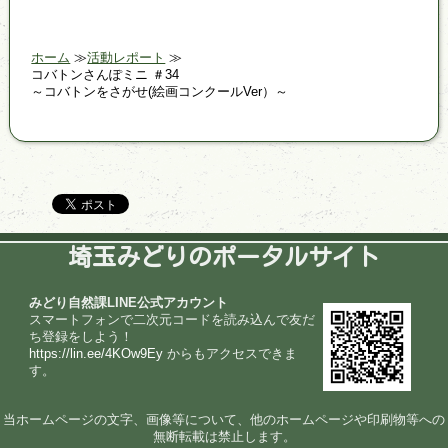
ホーム
活動レポート
コバトンさんぽミニ ＃34
～コバトンをさがせ(絵画コンクールVer）～
埼玉みどりのポータルサイト
みどり自然課LINE公式アカウント
スマートフォンで二次元コードを読み込んで友だ
ち登録をしよう！
https://lin.ee/4KOw9Ey
からもアクセスできま
す。
当ホームページの文字、画像等について、他のホームページや印刷物等への
無断転載は禁止します。