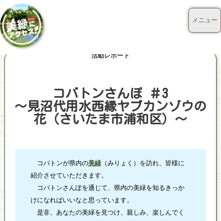
メニュー
活動レポート
コバトンさんぽ ＃3
～見沼代用水西縁ヤブカンゾウの
花（さいたま市浦和区）～
コバトンが県内の
美緑
（みりょく）を訪れ、皆様に
紹介させていただきます。
コバトンさんぽを通じて、県内の美緑を知るきっか
けになればいいなと思っています。
是非、あなたの美緑を見つけ、親しみ、楽しんでく