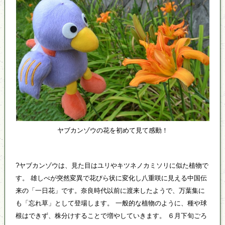
ヤブカンゾウの花を初めて見て感動！
?ヤブカンゾウは、見た目はユリやキツネノカミソリに似た植物で
す。 雄しべが突然変異で花びら状に変化し八重咲に見える中国伝
来の「一日花」です。奈良時代以前に渡来したようで、万葉集に
も「忘れ草」として登場します。 一般的な植物のように、種や球
根はできず、株分けすることで増やしていきます。 ６月下旬ごろ