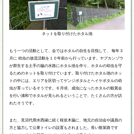
ネットを取り付けたホタル池
もう一つの活動として、会ではホタルの自生を目指して、 毎年３
月に 幼虫の放流活動を１０年前から行っています。ヤブカンゾウ
が群生する土手の脇の水路にホタル池を作り、ホタルの幼虫を守
るためのネットを取り付けています。取り付けたホタル池のネッ
トの中には、エリアを区切ってゲンジボタルとヘイケボタルの幼
虫が育っているそうです。６月頃、成虫になったホタルの観賞会
を行い浦和でホタルが見られるということで、たくさんの方が訪
れたそうです。
また、見沼代用水西縁に続く桜並木脇に、地元の自治会や議員の
方と協力して公衆トイレの設置もされました。長い散策路です