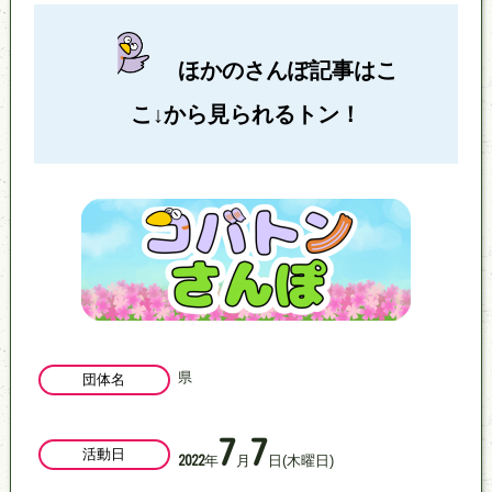
ほかのさんぽ記事はこ
こ↓から見られるトン！
県
団体名
7
7
活動日
年
月
日
(木曜日)
2022