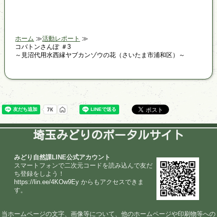
ホーム
活動レポート
コバトンさんぽ ＃3
～見沼代用水西縁ヤブカンゾウの花（さいたま市浦和区）～
埼玉みどりのポータルサイト
みどり自然課LINE公式アカウント
スマートフォンで二次元コードを読み込んで友だ
ち登録をしよう！
https://lin.ee/4KOw9Ey
からもアクセスできま
す。
当ホームページの文字、画像等について、他のホームページや印刷物等への