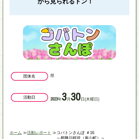
から見られるトン！
県
団体名
3
30
活動日
年
月
日
(木曜日)
2023
ホーム
活動レポート
コバトンさんぽ ＃16
～都幾川桜堤（嵐山町）～