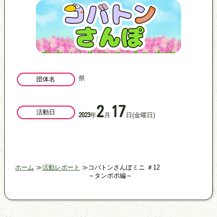
県
団体名
2
17
活動日
年
月
日
(金曜日)
2023
ホーム
活動レポート
コバトンさんぽミニ ＃12
～タンポポ編～