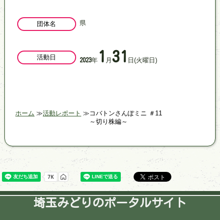
県
団体名
1
31
活動日
年
月
日
(火曜日)
2023
ホーム
活動レポート
コバトンさんぽミニ ＃11
～切り株編～
埼玉みどりのポータルサイト