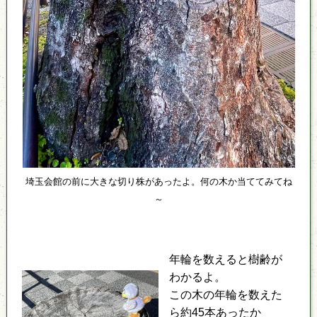
埼玉会館の前に大きな切り株があったよ。何の木か当ててみてね
～
年輪を数えると樹齢が
わかるよ。
この木の年輪を数えた
ら約45本あったか