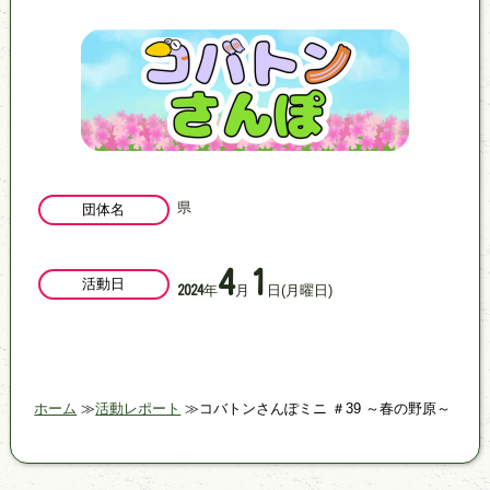
県
団体名
4
1
活動日
年
月
日
(月曜日)
2024
ホーム
活動レポート
コバトンさんぽミニ ＃39 ～春の野原～