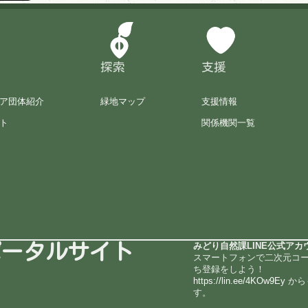
探索
支援
ア団体紹介
緑地マップ
支援情報
ト
関係機関一覧
ポータルサイト
みどり自然課LINE公式アカ
スマートフォンで二次元コ
ち登録をしよう！
https://lin.ee/4KOw9Ey
から
す。