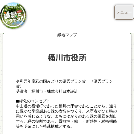
メニュー
緑地マップ
桶川市役所
令和元年度彩の国みどりの優秀プラン賞 〈優秀プラン
賞〉
受賞者 桶川市・株式会社日本設計
◼緑化のコンセプト
中山道の宿場町であった桶川の庁舎であることから、通り
に豊かな季節感ある緑の表情をつくり、来庁者がひと時の
憩いを感じるような、まちにゆかりのある緑の風景を創出
する。緑の役割である、景観性・癒し・断熱性・緩衝機能
等を明確にした植栽構成とする。