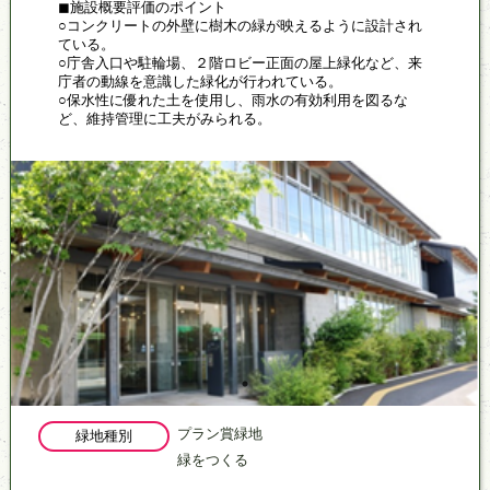
◼施設概要評価のポイント
○コンクリートの外壁に樹木の緑が映えるように設計され
ている。
○庁舎入口や駐輪場、２階ロビー正面の屋上緑化など、来
庁者の動線を意識した緑化が行われている。
○保水性に優れた土を使用し、雨水の有効利用を図るな
ど、維持管理に工夫がみられる。
プラン賞緑地
緑地種別
緑をつくる