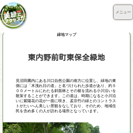
メニュー
緑地マップ
東内野前町東保全緑地
見沼田圃内にある川口自然公園の南方に位置し、緑地の東
側には「木洩れ日の道」と名づけられた歩道があり、約５
００メートルにわたる斜面林とその裾を流れる小川沿いを
散策することができます。この道は、時期になると小川沿
いに紫陽花の花が一面に咲き、孟宗竹の緑とのコントラス
トがたいへん美しい景観をなしており、そのため、地域住
民を含め多くの人が訪れる場所となっています。