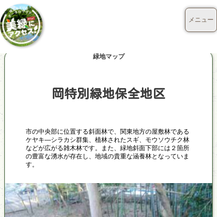
メニュー
緑地マップ
岡特別緑地保全地区
市の中央部に位置する斜面林で、関東地方の屋敷林である
ケヤキ―シラカシ群集、植林されたスギ、モウソウチク林
などが広がる雑木林です。また、緑地斜面下部には２箇所
の豊富な湧水が存在し、地域の貴重な涵養林となっていま
す。