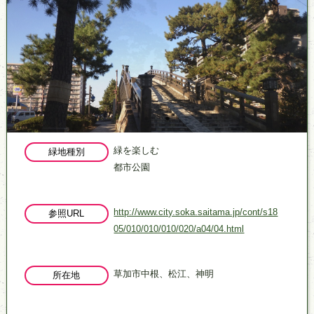
緑を楽しむ
緑地種別
都市公園
http://www.city.soka.saitama.jp/cont/s18
参照URL
05/010/010/010/020/a04/04.html
草加市中根、松江、神明
所在地