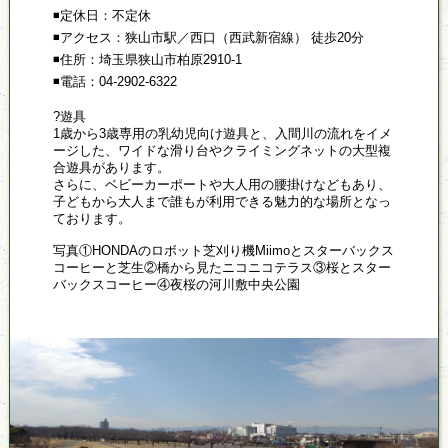
◾定休日：不定休
◾アクセス：狭山市駅／西口（西武新宿線） 徒歩20分
◾住所：埼玉県狭山市柏原2910-1
◾電話：04-2902-6322
?遊具
1歳から3歳専用の乳幼児向け遊具と、入間川の流れをイメ
ージした、ワイドな滑り台やクライミングネットの大型複
合遊具があります。
さらに、ベビーカーポートや大人用の腰掛けなどもあり、
子どもから大人まで誰もが利用できる魅力的な場所となっ
ております。
写真①HONDAのロボット芝刈り機Miimoとスターバックス
コーヒーと芝生②橋から見たニコニコテラス③桜とスター
バックスコーヒー④夜桜の河川敷中央公園