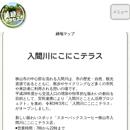
メニュー
緑地マップ
入間川にこにこテラス
狭山市の中心部を流れる入間川は、市の歴史・自然、観光
資源であるとともに、散歩やサイクリングなど多くの市民
や来訪者に利用される憩いの場です。
平成28年度から交流人口の増加や恒常的な賑わいの創出を
目的として、官民連携により「入間川とことん活用プロジ
ェクト」を進め、令和3年3月に「入間川にこにこテラス」
がオープンしました。
新しい賑わいスポット「スターバックスコーヒー狭山市入
間川にこにこテラス店」
◾営業時間：7時から22時まで