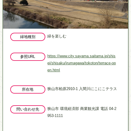
緑を楽しむ
緑地種別
https://www.city.sayama.saitama.jp/shis
参照URL
ei/shisaku/irumagawa/tokoton/terrace-op
en.html
狭山市柏原2910-1 入間川にこにこテラス
所在地
狭山市 環境経済部 商業観光課 電話 04-2
問い合わせ先
953-1111