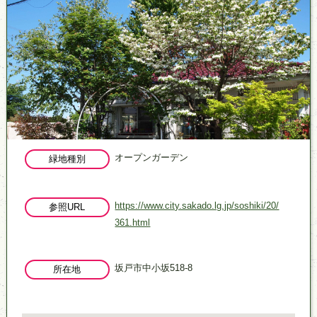
オープンガーデン
緑地種別
https://www.city.sakado.lg.jp/soshiki/20/
参照URL
361.html
坂戸市中小坂518-8
所在地