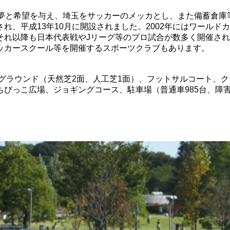
に夢と希望を与え、埼玉をサッカーのメッカとし、また備蓄倉庫
れ、平成13年10月に開設されました。2002年にはワールド
それ以降も日本代表戦やJリーグ等のプロ試合が数多く開催さ
ッカースクール等を開催するスポーツクラブもあります。
、グラウンド（天然芝2面、人工芝1面）、フットサルコート、
びっこ広場、ジョギングコース、駐車場（普通車985台、障害