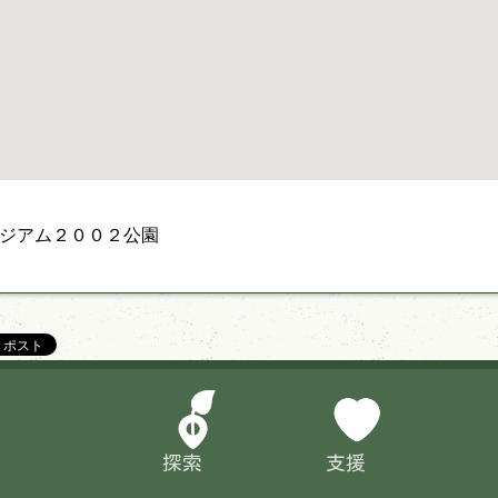
ジアム２００２公園
探索
支援