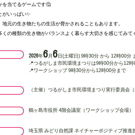
を当てるゲームです🤔
とがいっぱい✨
、地元の生き物たちの生活が脅かされることもあります。
多くの種類の生き物がバランスよく暮らす大切さを感じてみてく
6
6
2026
年
月
日
(土曜日)
9
時
30
分
から
12
時
00
分
📍つるがしま市民環境まつりは9時00分から12時
📍ワークショップ 9時30分から12時00分まで
（主催）つるがしま市民環境まつり実行委員会（
鶴ヶ島市役所 4階会議室（ワークショップ会場）
埼玉県 みどり自然課 ネイチャーポジティブ推進担当 電