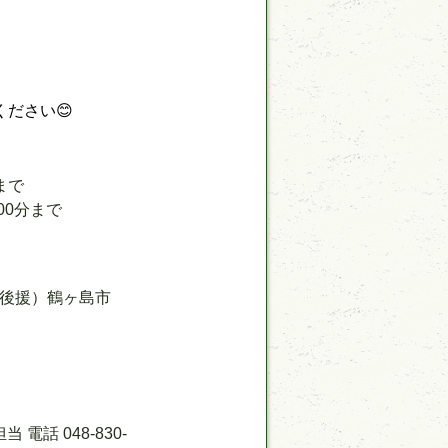
ださい😊
まで
00分まで
後援）鶴ヶ島市
話 048-830-