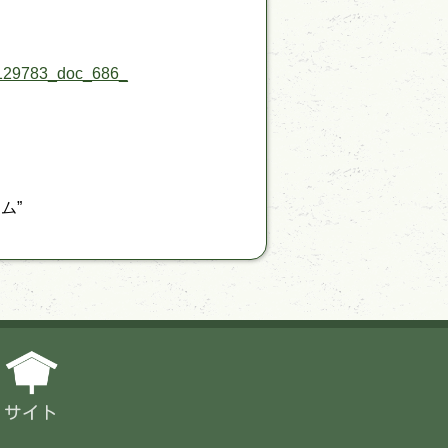
78129783_doc_686_
ム”
サイト