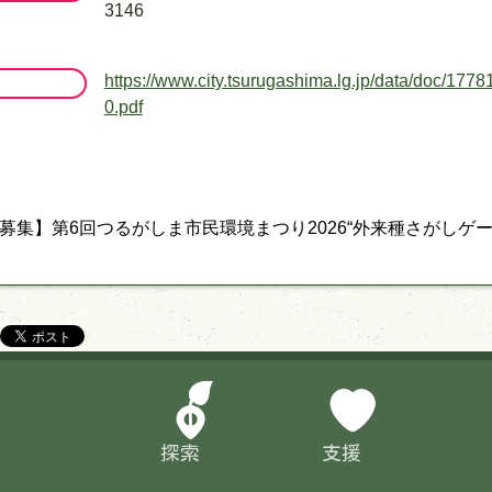
3146
https://www.city.tsurugashima.lg.jp/data/doc/17
0.pdf
募集】第6回つるがしま市民環境まつり2026“外来種さがしゲー
探索
支援