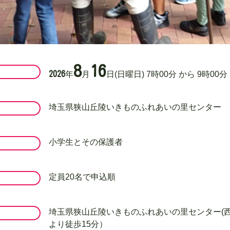
8
16
2026
年
月
日
(日曜日)
7
時
00
分
から
9
時
00
分
埼玉県狭山丘陵いきものふれあいの里センター
小学生とその保護者
定員20名で申込順
埼玉県狭山丘陵いきものふれあいの里センター(
より徒歩15分）