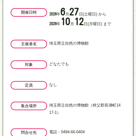
6
27
開催日時
年
月
日
(土曜日)
から
2026
10
12
年
月
日
(月曜日)
まで
2026
埼玉県立自然の博物館
主催者名
どなたでも
対象
なし
定員
埼玉県立自然の博物館（秩父郡長瀞町14
集合場所
17-1）
電話：0494-66-0404
問合せ先