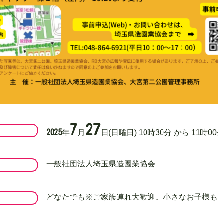
7
27
2025
年
月
日
(日曜日)
10
時
30
分
から
11
時
00
一般社団法人埼玉県造園業協会
どなたでも※ご家族連れ大歓迎。小さなお子様も