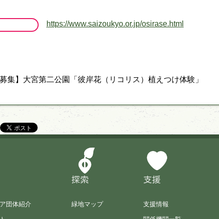
https://www.saizoukyo.or.jp/osirase.html
募集】大宮第二公園「彼岸花（リコリス）植えつけ体験」
探索
支援
ア団体紹介
緑地マップ
支援情報