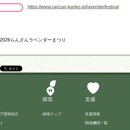
https://www.ranzan-kanko.jp/lavenderfestival
2026らんざんラベンダーまつり
探索
支援
ア団体紹介
緑地マップ
支援情報
ト
関係機関一覧