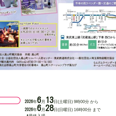
6
13
2026
年
月
日
(土曜日)
9
時
00
分
から
6
28
2026
年
月
日
(日曜日)
16
時
00
分
まで
📍最終入場