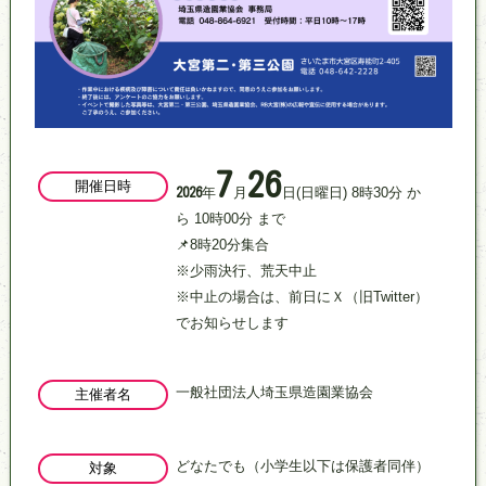
7
26
開催日時
年
月
日
(日曜日)
8
時
30
分
か
2026
ら
10
時
00
分
まで
📌8時20分集合
※少雨決行、荒天中止
※中止の場合は、前日にＸ（旧Twitter）
でお知らせします
一般社団法人埼玉県造園業協会
主催者名
どなたでも（小学生以下は保護者同伴）
対象