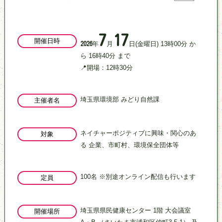
7
17
開催日時
年
月
日
(金曜日)
13
時
00
分
か
2026
ら
16
時
40
分
まで
📍開場：12時30分
埼玉県環境部 みどり自然課
主催者名
ネイチャーポジティブに興味・関心のあ
対象
る​ 企業、市町村、環境保全団体等​
100名 ※別途オンライン配信も行います
定員
埼玉県県民健康センター 1階 大会議室
開催場所