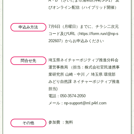
A・B （さいたま市浦和区仲町3-5-1） 及
びオンライン配信（ハイブリッド開催）
7月6日（月曜日）までに、チラシ二次元
申込み方法
コード及びURL（https://form.run/@np-s
202607）からお申込みください
埼玉県ネイチャーポジティブ推進分科会
問合せ先
運営事務局​ ​（担当：株式会社官民連携事
業研究所 山崎・中川 ／ 埼玉県 環境部
みどり自然課 ネイチャーポジティブ推進
担当)
電話：050-3574-2050
メール：np-support@ml.p4rl.com
参加費 ：無料
その他