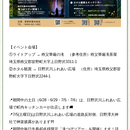
【イベント会場】
①ライトアップ → 秩父華厳の滝 （参考住所）秩父華厳滝茶屋
埼玉県秩父郡皆野町大字上日野沢3311-1
②ホタル観賞 → 日野沢川ふれあい広場 （住所）埼玉県秩父郡皆
野町大字下日野沢2244-1
📍期間中の土日（6/28・6/29・7/5・7/6）は、日野沢川ふれあい広
場で町内キッチンカーが出店します🚚
📍7/5(土曜日)は日野沢川ふれあい広場の道路反対側、日野澤大神
社で神楽披露があります⛩️
📍期間中毎日先着40名様限定「滝つぼツアー」を開催します！詳