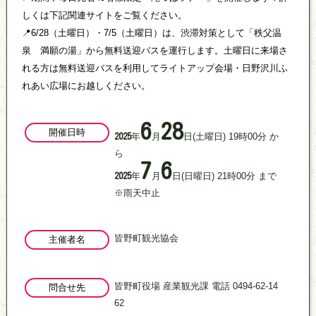
しくは下記関連サイトをご覧ください。
📍6/28（土曜日）・7/5（土曜日）は、渋滞対策として「秩父温
泉 満願の湯」から無料送迎バスを運行します。土曜日に来場さ
れる方は無料送迎バスを利用してライトアップ会場・日野沢川ふ
れあい広場にお越しください。
6
28
開催日時
年
月
日
(土曜日)
19
時
00
分
か
2025
ら
7
6
年
月
日
(日曜日)
21
時
00
分
まで
2025
※雨天中止
皆野町観光協会
主催者名
皆野町役場 産業観光課 電話 0494-62-14
問合せ先
62