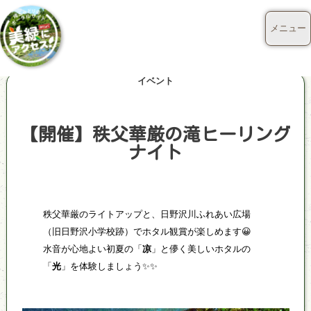
メニュー
イベント
【開催】秩父華厳の滝ヒーリング
ナイト
秩父華厳のライトアップと、日野沢川ふれあい広場
（旧日野沢小学校跡）でホタル観賞が楽しめます😀
水音が心地よい初夏の「
凉
」と儚く美しいホタルの
「
光
」を体験しましょう✨✨