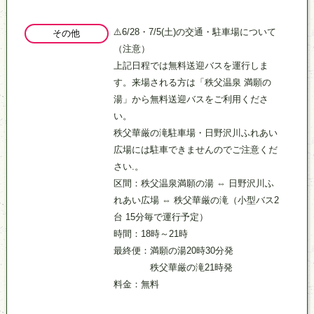
⚠️6/28・7/5(土)の交通・駐車場について
その他
（注意）
上記日程では無料送迎バスを運行しま
す。来場される方は「秩父温泉 満願の
湯」から無料送迎バスをご利用くださ
い。
秩父華厳の滝駐車場・日野沢川ふれあい
広場には駐車できませんのでご注意くだ
さい.。
区間：秩父温泉満願の湯 ⇔ 日野沢川ふ
れあい広場 ⇔ 秩父華厳の滝（小型バス2
台 15分毎で運行予定）
時間：18時～21時
最終便：満願の湯20時30分発
秩父華厳の滝21時発
料金：無料