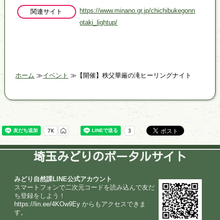
https://www.minano.gr.jp/chichibukegonn
関連サイト
otaki_lightup/
ホーム
イベント
【開催】秩父華厳の滝ヒーリングナイト
埼玉みどりのポータルサイト
みどり自然課LINE公式アカウント
スマートフォンで二次元コードを読み込んで友だ
ち登録をしよう！
https://lin.ee/4KOw9Ey
からもアクセスできま
す。