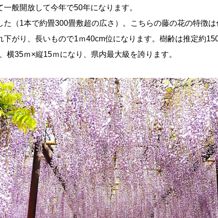
て一般開放して今年で50年になります。
した（1本で約畳300畳敷超の広さ）。こちらの藤の花の特徴
下がり、長いもので1ｍ40cm位になります。樹齢は推定約15
は、横35ｍ×縦15ｍになり、県内最大級を誇ります。