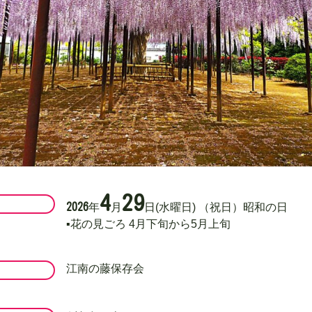
4
29
2026
年
月
日
(水曜日)
（祝日）昭和の日
▪️花の見ごろ 4月下旬から5月上旬
江南の藤保存会