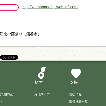
http://kounannnofuji.web.fc2.com/
江南の藤祭り（熊谷市）
探索
支援
ア団体紹介
緑地マップ
支援情報
ト
関係機関一覧