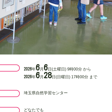
6
6
2026
年
月
日
(土曜日)
9
時
00
分
から
6
28
2026
年
月
日
(日曜日)
17
時
00
分
まで
埼玉県自然学習センター
どなたでも