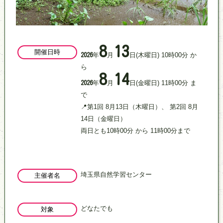
8
13
開催日時
年
月
日
(木曜日)
10
時
00
分
か
2026
ら
8
14
年
月
日
(金曜日)
11
時
00
分
ま
2026
で
📍第1回 8月13日（木曜日）、 第2回 8月
14日（金曜日）
両日とも10時00分 から 11時00分まで
埼玉県自然学習センター
主催者名
どなたでも
対象