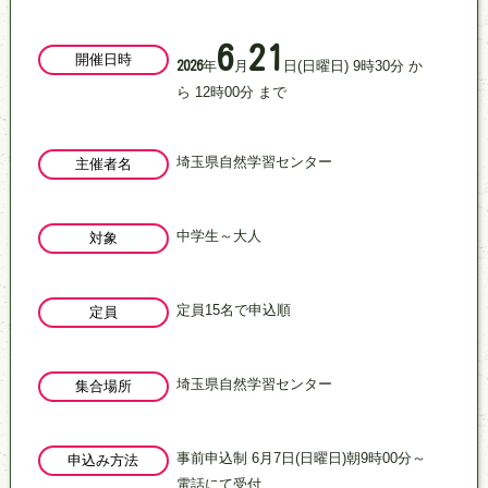
6
21
開催日時
年
月
日
(日曜日)
9
時
30
分
か
2026
ら
12
時
00
分
まで
埼玉県自然学習センター
主催者名
中学生～大人
対象
定員15名で申込順
定員
埼玉県自然学習センター
集合場所
事前申込制 6月7日(日曜日)朝9時00分～
申込み方法
電話にて受付