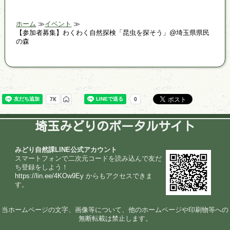
ホーム
イベント
【参加者募集】わくわく自然探検「昆虫を探そう」@埼玉県県民
の森
埼玉みどりのポータルサイト
みどり自然課LINE公式アカウント
スマートフォンで二次元コードを読み込んで友だ
ち登録をしよう！
https://lin.ee/4KOw9Ey
からもアクセスできま
す。
当ホームページの文字、画像等について、他のホームページや印刷物等への
無断転載は禁止します。