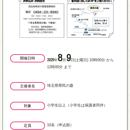
8
9
開催日時
年
月
日
(土曜日)
10
時
00
分
から
2025
12
時
00
分
まで
埼玉県県民の森
主催者名
小学生以上（小学生は保護者同伴）
対象
10名（申込順）
定員