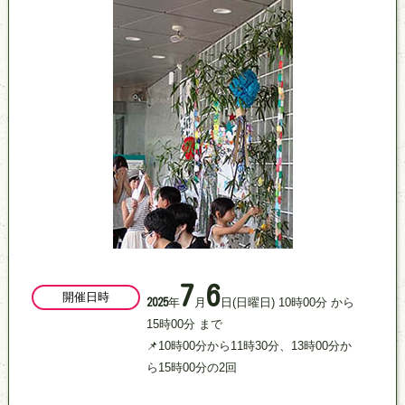
7
6
開催日時
年
月
日
(日曜日)
10
時
00
分
から
2025
15
時
00
分
まで
📌10時00分から11時30分、13時00分か
ら15時00分の2回