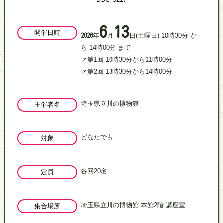
6
13
開催日時
年
月
日
(土曜日)
10
時
30
分
か
2026
ら
14
時
00
分
まで
📌第1回 10時30分から11時00分
📌第2回 13時30分から14時00分
埼玉県立川の博物館
主催者名
どなたでも
対象
各回20名
定員
埼玉県立川の博物館 本館2階 講座室
集合場所