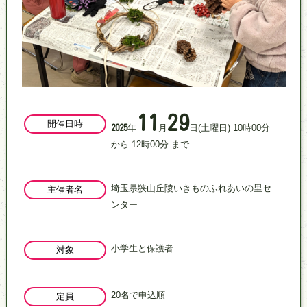
11
29
開催日時
年
月
日
(土曜日)
10
時
00
分
2025
から
12
時
00
分
まで
埼玉県狭山丘陵いきものふれあいの里セ
主催者名
ンター
小学生と保護者
対象
20名で申込順
定員