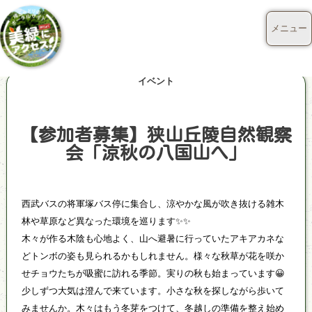
メニュー
イベント
【参加者募集】狭山丘陵自然観察
会「涼秋の八国山へ」
西武バスの将軍塚バス停に集合し、涼やかな風が吹き抜ける雑木
林や草原など異なった環境を巡ります✨✨
木々が作る木陰も心地よく、山へ避暑に行っていたアキアカネな
どトンボの姿も見られるかもしれません。様々な秋草が花を咲か
せチョウたちが吸蜜に訪れる季節。実りの秋も始まっています😀
少しずつ大気は澄んで来ています。小さな秋を探しながら歩いて
みませんか。木々はもう冬芽をつけて、冬越しの準備を整え始め