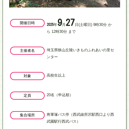
9
27
開催日時
年
月
日
(土曜日)
9
時
30
分
か
2025
ら
12
時
30
分
まで
埼玉県狭山丘陵いきものふれあいの里セ
主催者名
ンター
高校生以上
対象
20名（申込順）
定員
将軍塚バス停（西武線所沢駅西口より西
集合場所
武園駅行西武バス）