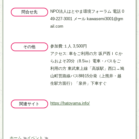
NPO法人はとやま環境フォーラム 電話 0
問合せ先
49-227-3001 メール kawasemi3001@gm
ail.com
参加費:１人 3,500円
その他
アクセス: 車をご利用の方 坂戸西ＩＣか
らおよそ20分（8.5㎞）電車・バスをご
利用の方 東武東上線「高坂駅」西口→鳩
山町営路線バス8時15分発（上熊井・越
生駅方面行）「泉井」下車すぐ
https://hatoyama.info/
関連サイト
ホーム
イベント