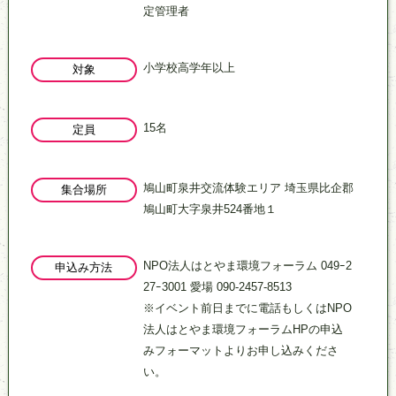
定管理者
小学校高学年以上
対象
15名
定員
鳩山町泉井交流体験エリア 埼玉県比企郡
集合場所
鳩山町大字泉井524番地１
NPO法人はとやま環境フォーラム 049ｰ2
申込み方法
27ｰ3001 愛場 090-2457-8513
※イベント前日までに電話もしくはNPO
法人はとやま環境フォーラムHPの申込
みフォーマットよりお申し込みくださ
い。