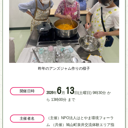
昨年のアンズジャム作りの様子
6
13
開催日時
年
月
日
(土曜日)
9
時
30
分
か
2026
ら
13
時
00
分
まで
（主催）NPO法人はとやま環境フォーラ
主催者名
ム （共催）鳩山町泉井交流体験エリア指